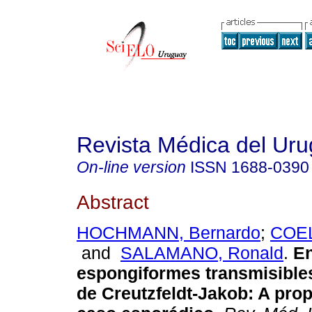
Revista Médica del Ur
On-line version
ISSN
1688-0390
Abstract
HOCHMANN, Bernardo
;
COEL
and
SALAMANO, Ronald
.
En
espongiformes transmisible
de Creutzfeldt-Jakob: A pro