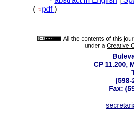
·
(
pdf
)
All the contents of this jo
under a
Creative 
Buleva
CP 11.200, 
(598-
Fax: (59
secreta