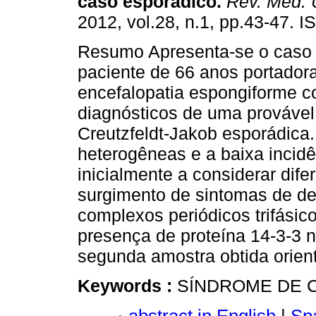
caso esporádico.
Rev. Méd. 
2012, vol.28, n.1, pp.43-47. 
Resumo Apresenta-se o caso 
paciente de 66 anos portador
encefalopatia espongiforme co
diagnósticos de uma prováve
Creutzfeldt-Jakob esporádica.
heterogêneas e a baixa incidê
inicialmente a considerar dife
surgimento de sintomas de de
complexos periódicos trifásic
presença de proteína 14-3-3 n
segunda amostra obtida orient
Keywords :
SÍNDROME DE 
abstract in English
|
Spa