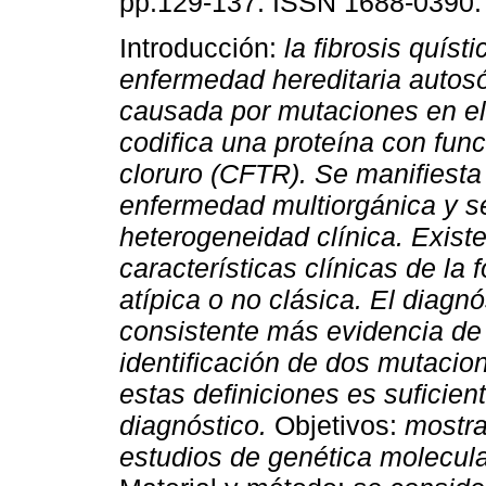
pp.129-137. ISSN 1688-0390.
Introducción:
la fibrosis quíst
enfermedad hereditaria autos
causada por mutaciones en e
codifica una proteína con fun
cloruro (CFTR). Se manifiest
enfermedad multiorgánica y se
heterogeneidad clínica. Exist
características clínicas de l
atípica o no clásica. El diagn
consistente más evidencia de 
identificación de dos mutaci
estas definiciones es suficien
diagnóstico.
Objetivos:
mostrar
estudios de genética molecula