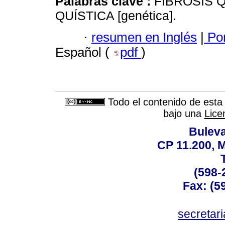
Palabras clave :
FIBROSIS QU
QUÍSTICA [genética].
·
resumen en Inglés
|
Por
Español (
pdf
)
Todo el contenido de esta 
bajo una
Lice
Buleva
CP 11.200, 
(598-
Fax: (59
secreta