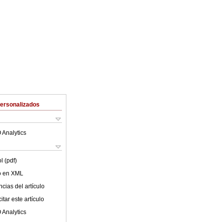
Personalizados
 Analytics
l (pdf)
lo en XML
cias del artículo
tar este artículo
 Analytics