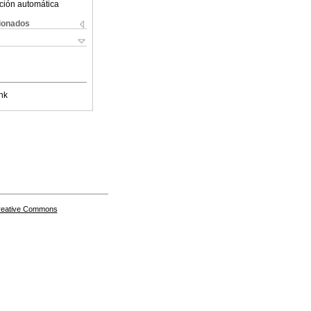
ción automática
cionados
nk
Creative Commons