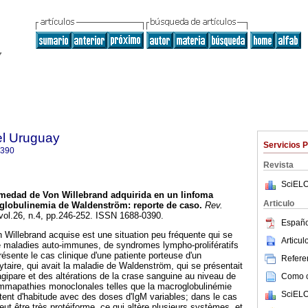
el Uruguay
Servicios 
0390
Revista
SciELO
medad de Von Willebrand adquirida en un linfoma
Articulo
oglobulinemia de Waldenström: reporte de caso.
Rev.
 vol.26, n.4, pp.246-252. ISSN 1688-0390.
Españo
Willebrand acquise est une situation peu fréquente qui se
Articu
e maladies auto-immunes, de syndromes lympho-prolifératifs
présente le cas clinique d'une patiente porteuse d'un
Referen
ire, qui avait la maladie de Waldenström, qui se présentait
ipare et des altérations de la crase sanguine au niveau de
Como ci
gammapathies monoclonales telles que la macroglobulinémie
SciELO
ent d'habitude avec des doses d'IgM variables; dans le cas
peut être très protéiforme, ce qui altère plusieurs systèmes, et