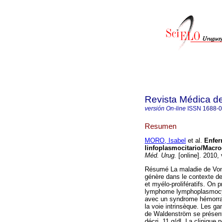
Revista Médica d
versión On-line
ISSN
1688-
Resumen
MORO, Isabel
et al.
Enfer
linfoplasmocitario/Macr
Méd. Urug.
[online]. 2010,
Résumé La maladie de Von 
génère dans le contexte d
et myélo-prolifératifs. On 
lymphome lymphoplasmocyta
avec un syndrome hémorrag
la voie intrinsèque. Les 
de Waldenström se présent
décri, 11 g/dl. La clinique 