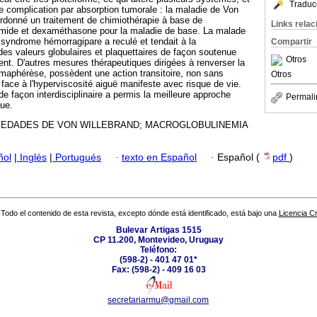
Traduc
 complication par absorption tumorale : la maladie de Von
rdonné un traitement de chimiothérapie à base de
Links rela
mide et dexaméthasone pour la maladie de base. La malade
 syndrome hémorragipare a reculé et tendait à la
Compartir
des valeurs globulaires et plaquettaires de façon soutenue
Otros
ent. D'autres mesures thérapeutiques dirigées à renverser la
asmaphérèse, possèdent une action transitoire, non sans
Otros
 face à l'hyperviscosité aiguë manifeste avec risque de vie.
 de façon interdisciplinaire a permis la meilleure approche
Permali
que.
EDADES DE VON WILLEBRAND; MACROGLOBULINEMIA
ñol
|
Inglés
|
Portugués
·
texto en Español
·
Español (
pdf
)
Todo el contenido de esta revista, excepto dónde está identificado, está bajo una
Licencia 
Bulevar Artigas 1515
CP 11.200, Montevideo, Uruguay
Teléfono:
(598-2) - 401 47 01*
Fax: (598-2) - 409 16 03
secretariarmu@gmail.com