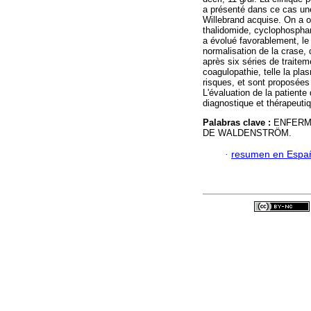
a présenté dans ce cas une
Willebrand acquise. On a o
thalidomide, cyclophospha
a évolué favorablement, le
normalisation de la crase, 
après six séries de traitem
coagulopathie, telle la pl
risques, et sont proposées
L'évaluation de la patiente
diagnostique et thérapeuti
Palabras clave :
ENFERM
DE WALDENSTRÖM.
·
resumen en Espa