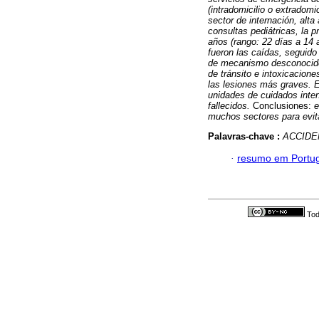
(intradomicilio o extradomic
sector de internación, alta 
consultas pediátricas, la 
años (rango: 22 días a 14
fueron las caídas, seguido
de mecanismo desconocido
de tránsito e intoxicacione
las lesiones más graves. E
unidades de cuidados inte
fallecidos.
Conclusiones:
e
muchos sectores para evita
Palavras-chave :
ACCIDE
·
resumo em Portu
Tod