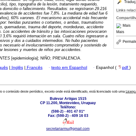
Traduç
ilio), tipo, topografía de la lesión, tratamiento requerido,
a domicilio o fallecimiento.
Resultados:
se registraron 29.216
Links rela
prevalencia de accidentes fue 7,8%. La mediana de edad fue 6
 años), 60% varones. El mecanismo accidental más frecuente
Compartilh
 por: heridas punzantes o cortantes, o ambas, traumatismo
Mais
, quemaduras, trauma del deporte, mordeduras, accidente
s. Los accidentes de tránsito y las intoxicaciones provocaron
Mais
l 3,6% requirió internación en sala. Cuatro niños ingresaron a
nsivos y dos a cuidados intermedios.
No hubo pacientes
Permali
s necesario el involucramiento comprometido y sostenido de
r lesiones y muertes de niños por accidentes.
NTES
[epidemiología]; NIÑO; PREVALENCIA.
guês
|
Inglês
|
Francês
·
texto em Espanhol
·
Espanhol (
pdf
)
o o conteúdo deste periódico, exceto onde está identificado, está licenciado sob uma
Licenç
Bulevar Artigas 1515
CP 11.200, Montevideo, Uruguay
Teléfono:
(598-2) - 401 47 01*
Fax: (598-2) - 409 16 03
secretariarmu@gmail.com