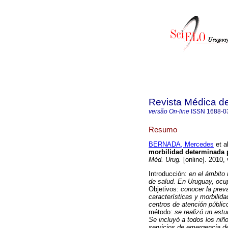
Revista Médica d
versão On-line
ISSN
1688-0
Resumo
BERNADA, Mercedes
et al
morbilidad determinada 
Méd. Urug.
[online]. 2010,
Introducción:
en el ámbito
de salud. En Uruguay, ocu
Objetivos:
conocer la preva
características y morbilid
centros de atención públi
método:
se realizó un estu
Se incluyó a todos los niñ
servicios de emergencia 