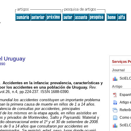
el Uruguay
Serviços P
390
Journal
SciELO
.
Accidentes en la infancia: prevalencia, características y
Artigo
por los accidentes en una población de Uruguay.
Rev.
 vol.26, n.4, pp.224-237. ISSN 1688-0390.
Espanh
 mundial
los accidentes constituyen un importante problema
Artigo
pan la primera causa de muerte en niños de 1 a 14 años.
lencia de consultas por accidentes, principales
Referên
ad de los mismos en la etapa aguda, en niños asistidos en
cos y privados de Montevideo, Salto y Paysandú.
Material y
Como ci
dio observacional entre el 1º y el 30 de setiembre de 2008.
SciELO
os de 0 a 14 años que consultaron por accidentes en
determinados.
Se registró: edad, sexo, lugar donde ocurrió