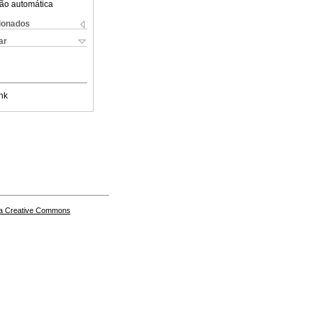
ão automática
cionados
ar
nk
a Creative Commons