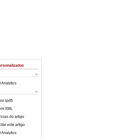
ersonalizados
 Analytics
ol (pdf)
 em XML
cias do artigo
tar este artigo
 Analytics