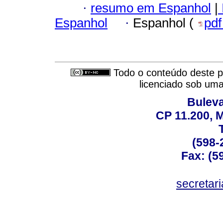
·
resumo em Espanhol
|
Espanhol
·
Espanhol (
pd
Todo o conteúdo deste pe
licenciado sob um
Buleva
CP 11.200, 
(598-
Fax: (59
secreta