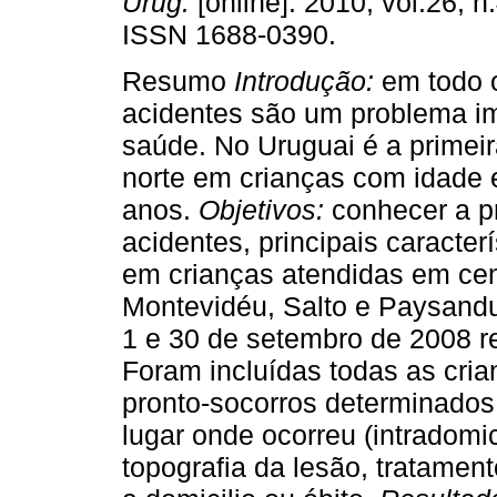
Urug.
[online]. 2010, vol.26, n
ISSN 1688-0390.
Resumo
Introdução:
em todo 
acidentes são um problema i
saúde. No Uruguai é a primei
norte em crianças com idade 
anos.
Objetivos:
conhecer a pr
acidentes, principais caracte
em crianças atendidas em cen
Montevidéu, Salto e Paysand
1 e 30 de setembro de 2008 r
Foram incluídas todas as cri
pronto-socorros determinados.
lugar onde ocorreu (intradomici
topografia da lesão, tratament