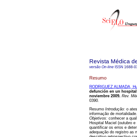
Revista Médica d
versão On-line
ISSN
1688-0
Resumo
RODRIGUEZ ALMADA, H
defunción en un hospital
noviembre 2009.
Rev. Méd
0390.
Resumo
Introdução:
o ates
informação de mortalidade.
Objetivos:
conhecer a qual
Hospital Maciel (outubro e
quantificar os erros e det
adequação do registro as 
descritivo retrospectivo c