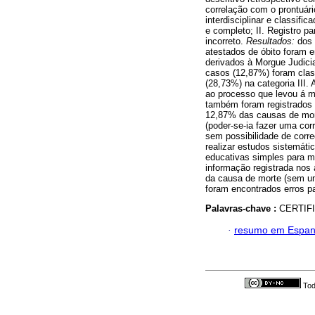
correlação com o prontuári
interdisciplinar e classifi
e completo; II. Registro p
incorreto.
Resultados:
dos
atestados de óbito foram 
derivados à Morgue Judicia
casos (12,87%) foram class
(28,73%) na categoria III.
ao processo que levou á m
também foram registrados n
12,87% das causas de mort
(poder-se-ia fazer uma co
sem possibilidade de corre
realizar estudos sistemát
educativas simples para m
informação registrada nos 
da causa de morte (sem um
foram encontrados erros p
Palavras-chave :
CERTIF
·
resumo em Espan
Tod