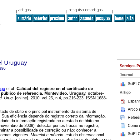
el Uruguay
Serviços P
390
Journal
SciELO
ugo
et al.
Calidad del registro en el certificado de
Artigo
 público de referencia. Montevideo, Uruguay, octubre-
. Urug.
[online]. 2010, vol.26, n.4, pp.216-223. ISSN 1688-
Espanh
Artigo
tado de óbito é o principal instrumento do sistema de
 Sua eficiência depende do registro correto da informação.
Referên
idade da informação registrada no atestado de óbito no
 novembro de 2009), detectar pontos fracos no registro;
Como ci
erminar a possibilidade de correção ou não; conhecer a
SciELO
normas vigentes.
Material e método:
estudo observacional
omparativo, baseado na auditoria dos atestados de óbito e sua