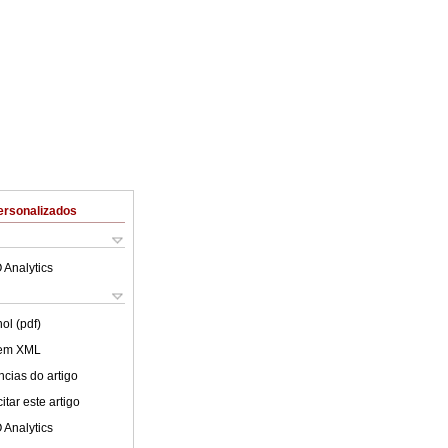
ersonalizados
 Analytics
ol (pdf)
 em XML
cias do artigo
tar este artigo
 Analytics