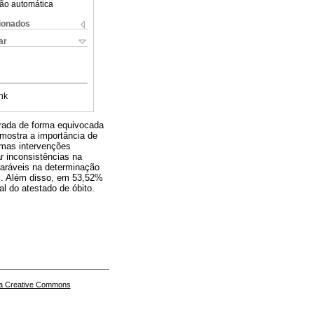
ão automática
cionados
ar
nk
trada de forma equivocada
 mostra a importância de
umas intervenções
r inconsistências na
paráveis na determinação
s. Além disso, em 53,52%
l do atestado de óbito.
a Creative Commons