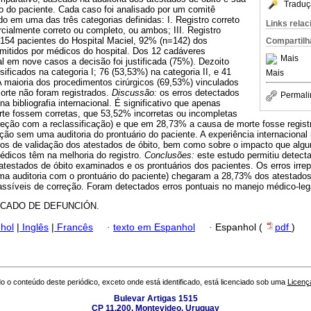
Traduç
o do paciente. Cada caso foi analisado por um comitê
cado em uma das três categorias definidas: I. Registro correto
Links rela
arcialmente correto ou completo, ou ambos; III. Registro
154 pacientes do Hospital Maciel, 92% (n=142) dos
Compartilh
emitidos por médicos do hospital. Dos 12 cadáveres
Mais
l em nove casos a decisão foi justificada (75%). Dezoito
ificados na categoria I; 76 (53,53%) na categoria II, e 41
Mais
 A maioria dos procedimentos cirúrgicos (69,53%) vinculados
orte não foram registrados.
Discussão:
os erros detectados
Permali
a bibliografia internacional. É significativo que apenas
e fossem corretas, que 53,52% incorretas ou incompletas
rreção com a reclassificação) e que em 28,73% a causa de morte fosse regis
ção sem uma auditoria do prontuário do paciente. A experiência internacional
icos de validação dos atestados de óbito, bem como sobre o impacto que alg
édicos têm na melhoria do registro.
Conclusões:
este estudo permitiu detecta
atestados de óbito examinados e os prontuários dos pacientes. Os erros irre
a auditoria com o prontuário do paciente) chegaram a 28,73% dos atestado
assíveis de correção. Foram detectados erros pontuais no manejo médico-lega
ICADO DE DEFUNCIÓN.
hol
|
Inglês
|
Francês
·
texto em Espanhol
·
Espanhol (
pdf
)
o o conteúdo deste periódico, exceto onde está identificado, está licenciado sob uma
Licenç
Bulevar Artigas 1515
CP 11.200, Montevideo, Uruguay