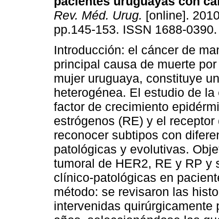
pacientes uruguayas con c
Rev. Méd. Urug.
[online]. 2010
pp.145-153. ISSN 1688-0390.
Introducción: el cáncer de m
principal causa de muerte por
mujer uruguaya, constituye u
heterogénea. El estudio de la 
factor de crecimiento epidérm
estrógenos (RE) y el receptor
reconocer subtipos con diferen
patológicas y evolutivas. Obje
tumoral de HER2, RE y RP y su
clínico-patológicas en pacien
método: se revisaron las histo
intervenidas quirúrgicamente