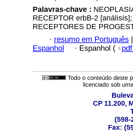
Palavras-chave :
NEOPLASIAS
RECEPTOR erbB-2 [análisi
RECEPTORES DE PROGES
·
resumo em Português
|
Espanhol
·
Espanhol (
pd
Todo o conteúdo deste pe
licenciado sob um
Buleva
CP 11.200, 
(598-
Fax: (59