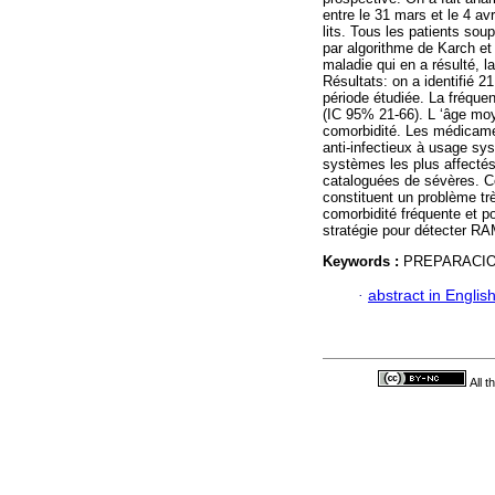
entre le 31 mars et le 4 av
lits. Tous les patients sou
par algorithme de Karch et
maladie qui en a résulté, l
Résultats: on a identifié 
période étudiée. La fréqu
(IC 95% 21-66). L ‘âge moy
comorbidité. Les médicamen
anti-infectieux à usage sy
systèmes les plus affectés
cataloguées de sévères. Co
constituent un problème trè
comorbidité fréquente et p
stratégie pour détecter R
Keywords :
PREPARACION
·
abstract in Englis
All 