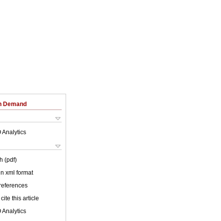
on Demand
 Analytics
h (pdf)
 in xml format
 references
cite this article
 Analytics