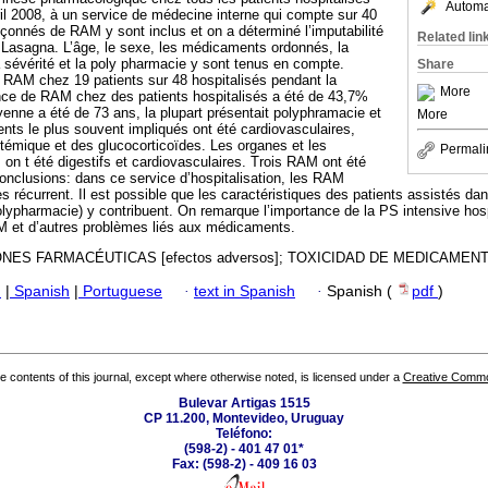
Automat
ril 2008, à un service de médecine interne qui compte sur 40
pçonnés de RAM y sont inclus et on a déterminé l’imputabilité
Related lin
 Lasagna. L’âge, le sexe, les médicaments ordonnés, la
a sévérité et la poly pharmacie y sont tenus en compte.
Share
21 RAM chez 19 patients sur 48 hospitalisés pendant la
More
ence de RAM chez des patients hospitalisés a été de 43,7%
enne a été de 73 ans, la plupart présentait polyphramacie et
More
ts le plus souvent impliqués ont été cardiovasculaires,
stémique et des glucocorticoïdes. Les organes et les
Permali
 on t été digestifs et cardiovasculaires. Trois RAM ont été
nclusions: dans ce service d’hospitalisation, les RAM
s récurrent. Il est possible que les caractéristiques des patients assistés d
olypharmacie) y contribuent. On remarque l’importance de la PS intensive hosp
AM et d’autres problèmes liés aux médicaments.
ES FARMACÉUTICAS [efectos adversos]; TOXICIDAD DE MEDICAMEN
h
|
Spanish
|
Portuguese
·
text in Spanish
·
Spanish (
pdf
)
the contents of this journal, except where otherwise noted, is licensed under a
Creative Common
Bulevar Artigas 1515
CP 11.200, Montevideo, Uruguay
Teléfono:
(598-2) - 401 47 01*
Fax: (598-2) - 409 16 03