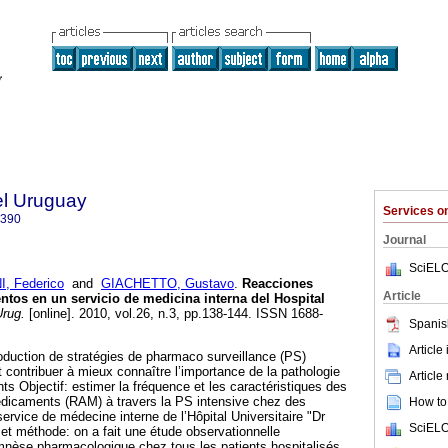
el Uruguay
Services 
0390
Journal
SciELO
, Federico
and
GIACHETTO, Gustavo
.
Reacciones
Article
tos en un servicio de medicina interna del Hospital
rug.
[online]. 2010, vol.26, n.3, pp.138-144. ISSN 1688-
Spanis
Article
roduction de stratégies de pharmaco surveillance (PS)
ut contribuer à mieux connaître l’importance de la pathologie
Article
ts Objectif: estimer la fréquence et les caractéristiques des
dicaments (RAM) à travers la PS intensive chez des
How to 
service de médecine interne de l’Hôpital Universitaire "Dr
SciELO
 et méthode: on a fait une étude observationnelle
mnèse pharmacologique chez tous les patients hospitalisés