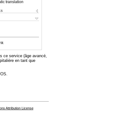
ic translation
ks
nk
ans ce service (âge avancé,
italière en tant que
TOS.
s Attribution License