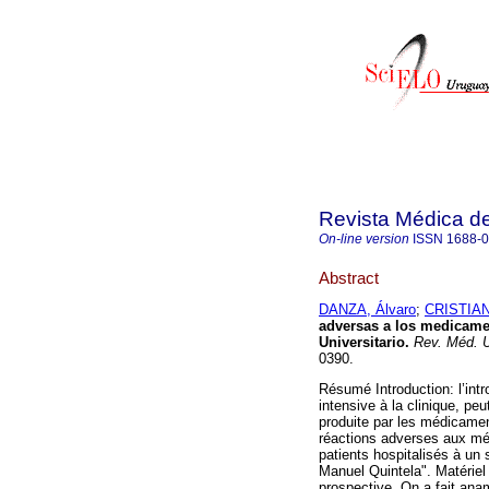
Revista Médica d
On-line version
ISSN
1688-
Abstract
DANZA, Álvaro
;
CRISTIANI
adversas a los medicamen
Universitario.
Rev. Méd. U
0390.
Résumé Introduction: l’int
intensive à la clinique, pe
produite par les médicamen
réactions adverses aux mé
patients hospitalisés à un 
Manuel Quintela". Matériel
prospective. On a fait ana