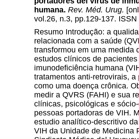
portadores del virus de inm
humana.
Rev. Méd. Urug.
[onl
vol.26, n.3, pp.129-137. ISSN
Resumo Introdução: a qualida
relacionada com a saúde (QV
transformou em uma medida d
estudos clínicos de pacientes
imunodeficiência humana (VIH
tratamentos anti-retrovirais, 
como uma doença crônica. Obj
medir a QVRS (FAHI) e sua re
clínicas, psicológicas e sóc
pessoas portadoras de VIH. M
estudio analítico-descritivo 
VIH da Unidade de Medicina P