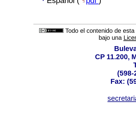
·
Español (
pdf
)
Todo el contenido de esta 
bajo una
Lice
Buleva
CP 11.200, 
(598-
Fax: (59
secreta