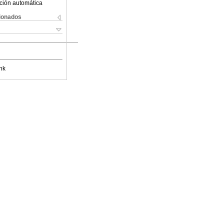
ción automática
cionados
nk