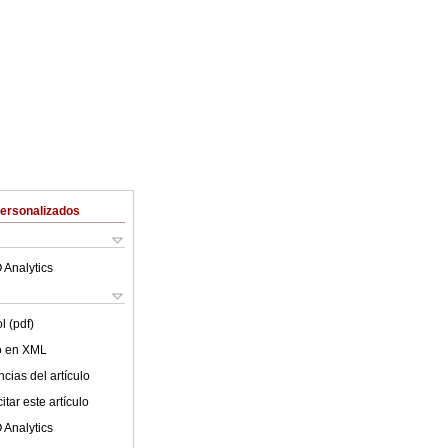
Personalizados
 Analytics
l (pdf)
lo en XML
cias del artículo
tar este artículo
 Analytics