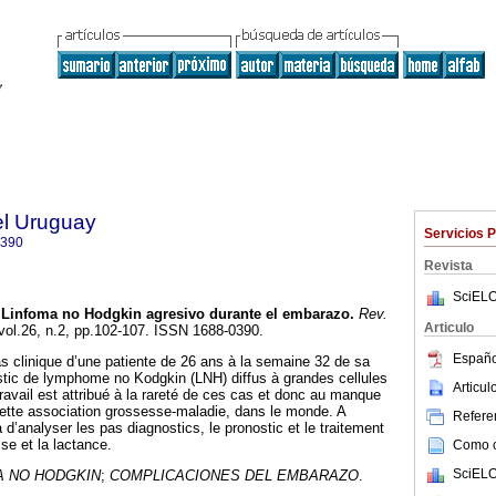
el Uruguay
Servicios 
0390
Revista
SciELO
Linfoma no Hodgkin agresivo durante el embarazo
.
Rev.
Articulo
 vol.26, n.2, pp.102-107. ISSN 1688-0390.
Españo
s clinique d’une patiente de 26 ans à la semaine 32 de sa
stic de lymphome no Kodgkin (LNH) diffus à grandes cellules
Articu
ravail est attribué à la rareté de ces cas et donc au manque
cette association grossesse-maladie, dans le monde. A
Referen
 d’analyser les pas diagnostics, le pronostic et le traitement
e et la lactance.
Como ci
SciELO
A NO HODGKIN
;
COMPLICACIONES DEL EMBARAZO
.