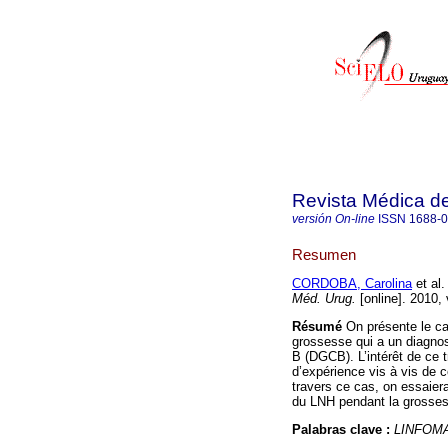
Revista Médica d
versión On-line
ISSN
1688-
Resumen
CORDOBA, Carolina
et al.
Méd. Urug.
[online]. 2010,
Résumé
On présente le ca
grossesse qui a un diagno
B (DGCB). L’intérêt de ce t
d’expérience vis à vis de 
travers ce cas, on essaiera
du LNH pendant la grossess
Palabras clave :
LINFOM