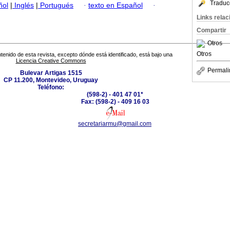
Traduc
ñol
|
Inglés
|
Portugués
·
texto en Español
·
Links rela
Compartir
Otros
Otros
tenido de esta revista, excepto dónde está identificado, está bajo una
Licencia Creative Commons
Permali
Bulevar Artigas 1515
CP 11.200, Montevideo, Uruguay
Teléfono:
(598-2) - 401 47 01*
Fax: (598-2) - 409 16 03
secretariarmu@gmail.com