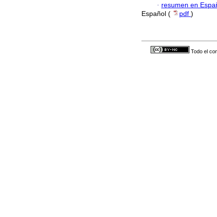
·
resumen en Espa
Español (
pdf
)
Todo el con