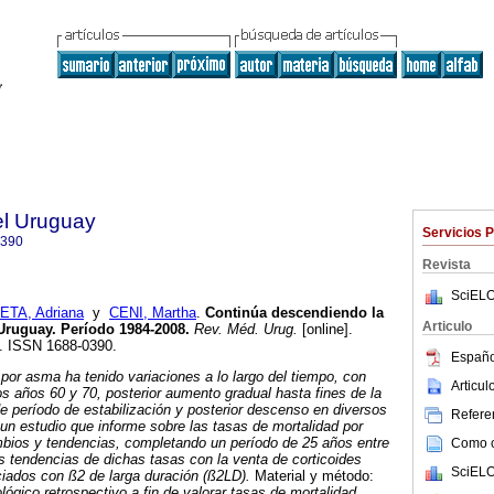
el Uruguay
Servicios 
0390
Revista
SciELO
ETA, Adriana
y
CENI, Martha
.
Continúa descendiendo la
Articulo
Uruguay.
Período 1984-2008
.
Rev. Méd. Urug.
[online].
3. ISSN 1688-0390.
Españo
 por asma ha tenido variaciones a lo largo del tiempo, con
Articu
s años 60 y 70, posterior aumento gradual hasta fines de la
 período de estabilización y posterior descenso en diversos
Referen
r un estudio que informe sobre las tasas de mortalidad por
ios y tendencias, completando un período de 25 años entre
Como ci
s tendencias de dichas tasas con la venta de corticoides
SciELO
ciados con ß2 de larga duración (ß2LD).
Material y método:
lógico retrospectivo a fin de valorar tasas de mortalidad