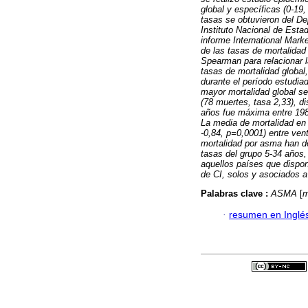
global y específicas (0-19
tasas se obtuvieron del De
Instituto Nacional de Esta
informe International Mark
de las tasas de mortalidad 
Spearman para relacionar l
tasas de mortalidad globa
durante el período estudi
mayor mortalidad global s
(78 muertes, tasa 2,33), 
años fue máxima entre 198
La media de mortalidad en 
-0,84, p=0,0001) entre ven
mortalidad por asma han de
tasas del grupo 5-34 años,
aquellos países que dispon
de CI, solos y asociados 
Palabras clave :
ASMA
[
m
·
resumen en Inglé