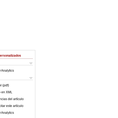
Personalizados
 Analytics
l (pdf)
lo en XML
cias del artículo
tar este artículo
 Analytics