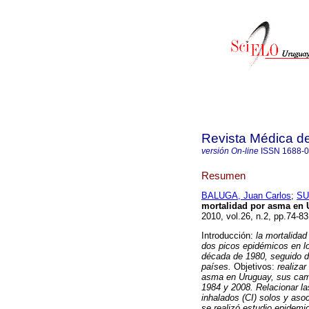
Revista Médica d
versión On-line
ISSN
1688-
Resumen
BALUGA, Juan Carlos
;
SU
mortalidad por asma en 
2010, vol.26, n.2, pp.74-8
Introducción:
la mortalidad
dos picos epidémicos en lo
década de 1980, seguido de
países.
Objetivos:
realiza
asma en Uruguay, sus camb
1984 y 2008. Relacionar la
inhalados (CI) solos y aso
se realizó estudio epidemio