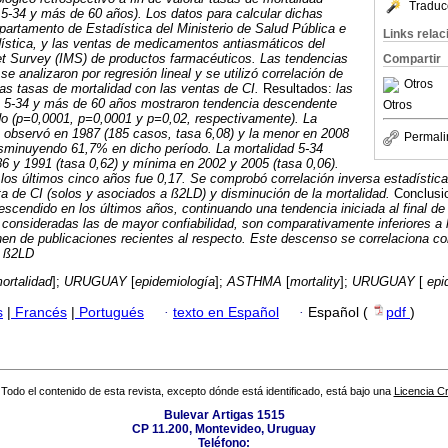
Traduc
, 5-34 y más de 60 años). Los datos para calcular dichas
partamento de Estadística del Ministerio de Salud Pública e
Links rela
dística, y las ventas de medicamentos antiasmáticos del
et Survey (IMS) de productos farmacéuticos.
Las tendencias
Compartir
se analizaron por regresión lineal y se utilizó correlación de
Otros
as tasas de mortalidad con las ventas de CI.
Resultados:
las
l, 5-34 y más de 60 años mostraron tendencia descendente
Otros
ado (p=0,0001, p=0,0001 y p=0,02, respectivamente).
La
e observó en 1987 (185 casos, tasa 6,08) y la menor en 2008
Permali
disminuyendo 61,7% en dicho período.
La mortalidad 5-34
6 y 1991 (tasa 0,62) y mínima en 2002 y 2005 (tasa 0,06).
los últimos cinco años fue 0,17.
Se comprobó correlación inversa estadística
ta de CI (solos y asociados a ß2LD) y disminución de la mortalidad.
Conclusi
scendido en los últimos años, continuando una tendencia iniciada al final d
 consideradas las de mayor confiabilidad, son comparativamente inferiores a
en de publicaciones recientes al respecto. Este descenso se correlaciona c
a ß2LD
ortalidad
];
URUGUAY
[
epidemiología
];
ASTHMA
[
mortality
];
URUGUAY
[
epi
s
|
Francés
|
Portugués
·
texto en Español
·
Español (
pdf
)
Todo el contenido de esta revista, excepto dónde está identificado, está bajo una
Licencia 
Bulevar Artigas 1515
CP 11.200, Montevideo, Uruguay
Teléfono: