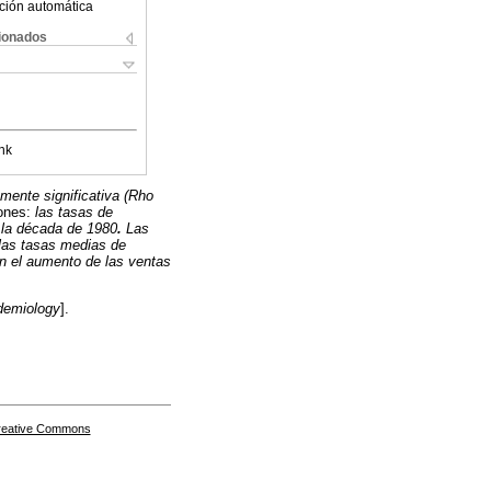
ción automática
cionados
nk
mente significativa (Rho
ones:
las tasas de
e la década de 1980
.
Las
 las tasas medias de
on el aumento de las ventas
demiology
].
Creative Commons