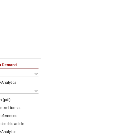
on Demand
 Analytics
h (pdf)
 in xml format
 references
cite this article
 Analytics