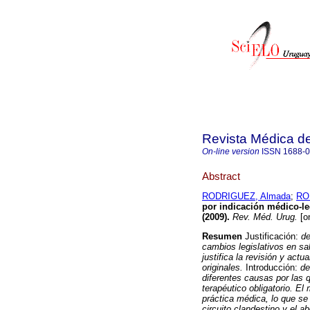
Revista Médica d
On-line version
ISSN
1688-
Abstract
RODRIGUEZ, Almada
;
RO
por indicación médico-le
(2009)
.
Rev. Méd. Urug.
[on
Resumen
Justificación:
de
cambios legislativos en sa
justifica la revisión y actu
originales.
Introducción:
de
diferentes causas por las 
terapéutico obligatorio. El
práctica médica, lo que se 
circuito clandestino y el a