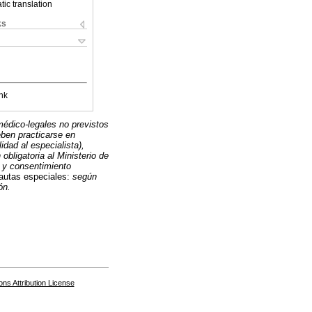
ic translation
ks
nk
médico-legales no previstos
deben practicarse en
idad al especialista),
obligatoria al Ministerio de
ón y consentimiento
autas especiales:
según
ón.
s Attribution License