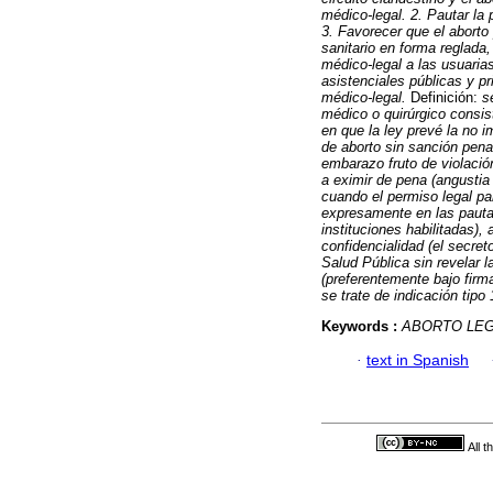
médico-legal. 2. Pautar la 
3. Favorecer que el aborto
sanitario en forma reglada
médico-legal a las usuarias
asistenciales públicas y pr
médico-legal.
Definición:
s
médico o quirúrgico consist
en que la ley prevé la no 
de aborto sin sanción penal
embarazo fruto de violación
a eximir de pena (angustia
cuando el permiso legal pa
expresamente en las paut
instituciones habilitadas),
confidencialidad (el secret
Salud Pública sin revelar la
(preferentemente bajo firm
se trate de indicación tipo
Keywords :
ABORTO LE
·
text in Spanish
All 