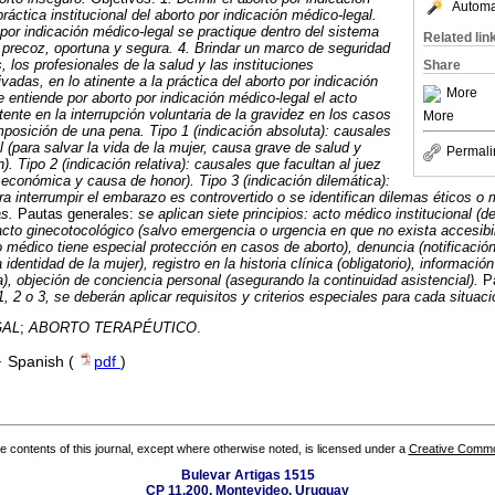
Automat
práctica institucional del aborto por indicación médico-legal.
 por indicación médico-legal se practique dentro del sistema
Related lin
, precoz, oportuna y segura. 4. Brindar un marco de seguridad
, los profesionales de la salud y las instituciones
Share
ivadas, en lo atinente a la práctica del aborto por indicación
More
e entiende por aborto por indicación médico-legal el acto
ente en la interrupción voluntaria de la gravidez en los casos
More
imposición de una pena. Tipo 1 (indicación absoluta): causales
 (para salvar la vida de la mujer, causa grave de salud y
Permali
). Tipo 2 (indicación relativa): causales que facultan al juez
 económica y causa de honor). Tipo 3 (indicación dilemática):
ra interrumpir el embarazo es controvertido o se identifican dilemas éticos o 
as.
Pautas generales:
se aplican siete principios: acto médico institucional (
 acto ginecotocológico (salvo emergencia o urgencia en que no exista accesibil
o médico tiene especial protección en casos de aborto), denuncia (notificación 
 identidad de la mujer), registro en la historia clínica (obligatorio), informaci
a), objeción de conciencia personal (asegurando la continuidad asistencial).
P
 1, 2 o 3, se deberán aplicar requisitos y criterios especiales para cada situaci
GAL
;
ABORTO TERAPÉUTICO
.
·
Spanish (
pdf
)
the contents of this journal, except where otherwise noted, is licensed under a
Creative Common
Bulevar Artigas 1515
CP 11.200, Montevideo, Uruguay