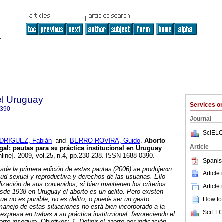
el Uruguay
Services 
0390
Journal
SciELO
DRIGUEZ, Fabián
and
BERRO ROVIRA, Guido
.
Aborto
Article
gal
:
pautas
para su práctica institucional en Uruguay
line]. 2009, vol.25, n.4, pp.230-238. ISSN 1688-0390.
Spanis
sde la primera edición de estas pautas (2006) se produjeron
Article
lud sexual y reproductiva y derechos de las usuarias. Ello
alización de sus contenidos, si bien mantienen los criterios
Article
sde 1938 en Uruguay el aborto es un delito. Pero existen
que no es punible, no es delito, o puede ser un gesto
How to 
 manejo de estas situaciones no está bien incorporado a la
SciELO
expresa en trabas a su práctica institucional, favoreciendo el
borto inseguro.
Objetivos:
1. Definir el aborto por indicación