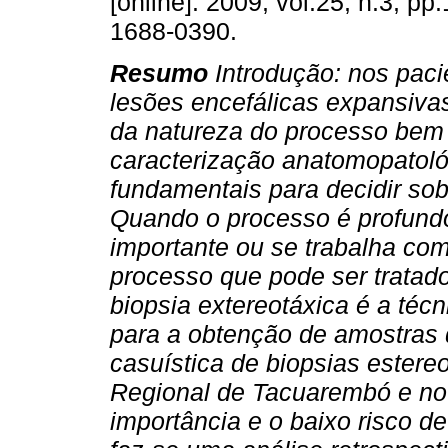
[online]. 2009, vol.25, n.3, p
1688-0390.
Resumo
Introdução: nos pac
lesões encefálicas expansivas
da natureza do processo be
caracterização anatomopatoló
fundamentais para decidir so
Quando o processo é profund
importante ou se trabalha co
processo que pode ser tratad
biopsia extereotáxica é a téc
para a obtenção de amostras 
casuística de biopsias estere
Regional de Tacuarembó e no
importância e o baixo risco d