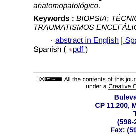
anatomopatológico.
Keywords :
BIOPSIA
;
TÉCNI
TRAUMATISMOS ENCEFÁLI
·
abstract in English
|
Spa
Spanish (
pdf
)
All the contents of this jo
under a
Creative 
Buleva
CP 11.200, 
(598-
Fax: (59