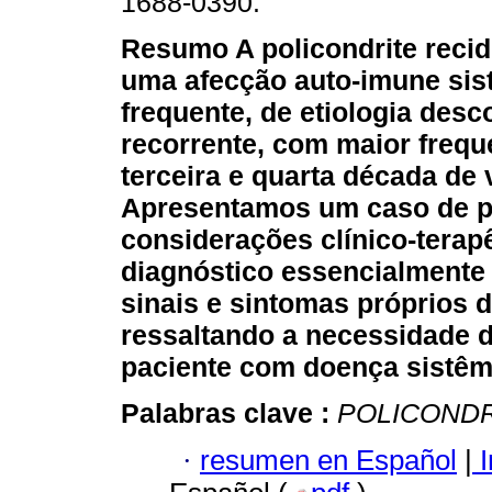
1688-0390.
Resumo
A policondrite recid
uma afecção auto-imune sis
frequente, de etiologia des
recorrente, com maior frequ
terceira e quarta década de 
Apresentamos um caso de pol
considerações clínico-terap
diagnóstico essencialmente 
sinais e sintomas próprios 
ressaltando a necessidade 
paciente com doença sistê
Palabras clave :
POLICONDR
·
resumen en Español
|
I