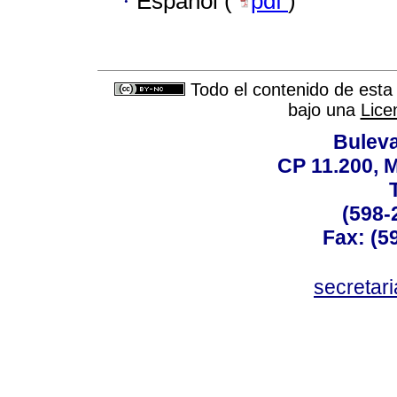
·
Español (
pdf
)
Todo el contenido de esta 
bajo una
Lice
Buleva
CP 11.200, 
(598-
Fax: (59
secreta