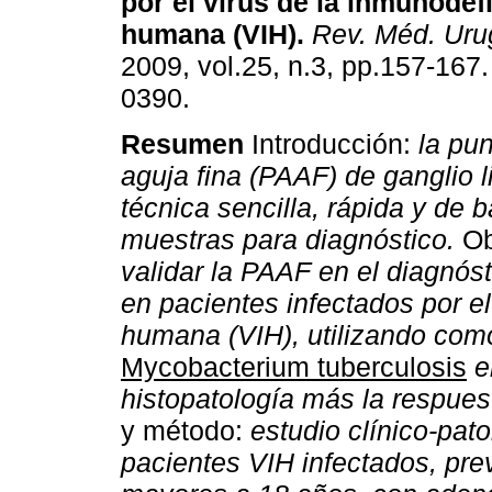
por el virus de la inmunodef
humana (VIH)
.
Rev. Méd. Uru
2009, vol.25, n.3, pp.157-167
0390.
Resumen
Introducción:
la pu
aguja fina (PAAF) de ganglio l
técnica sencilla, rápida y de 
muestras para diagnóstico.
Ob
validar la PAAF en el diagnóst
en pacientes infectados por el
humana (VIH), utilizando como
Mycobacterium tuberculosis
en
histopatología más la respues
y método:
estudio clínico-pat
pacientes VIH infectados, pre