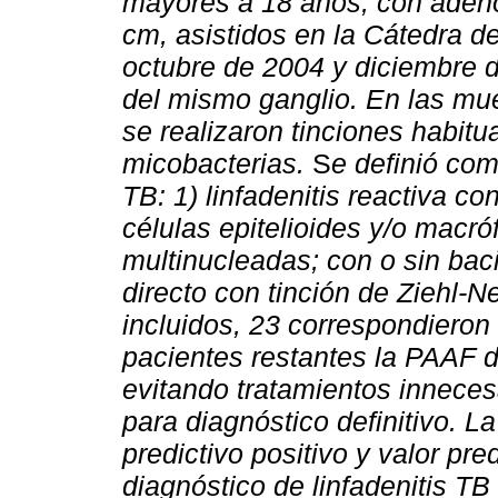
mayores a 18 años, con adeno
cm, asistidos en la Cátedra 
octubre de 2004 y diciembre 
del mismo ganglio. En las mue
se realizaron tinciones habitu
micobacterias.
S
e definió com
TB: 1) linfadenitis reactiva co
células epitelioides y/o macró
multinucleadas; con o sin baci
directo con tinción de Ziehl-
incluidos, 23 correspondieron
pacientes restantes la PAAF d
evitando tratamientos innecesa
para diagnóstico definitivo. La
predictivo positivo y valor pr
diagnóstico de linfadenitis 