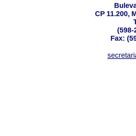
Buleva
CP 11.200, 
(598-
Fax: (59
secreta