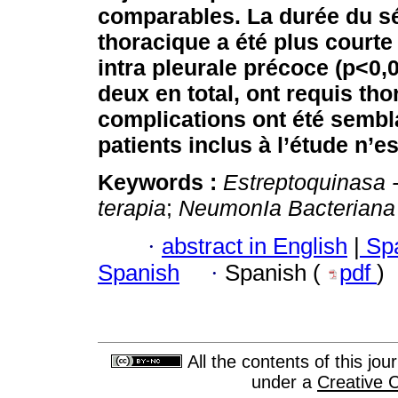
comparables. La durée du séj
thoracique a été plus courte
intra pleurale précoce (p<0,
deux en total, ont requis th
complications ont été semb
patients inclus à l’étude n’es
Keywords :
Estreptoquinasa -
terapia
;
NeumonIa Bacteriana 
·
abstract in English
|
Spa
Spanish
·
Spanish (
pdf
)
All the contents of this jo
under a
Creative 