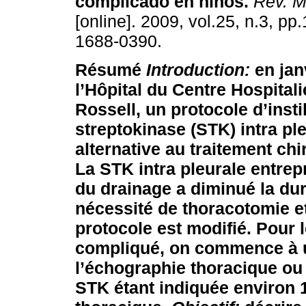
complicado en niños
.
Rev. M
[online]. 2009, vol.25, n.3, p
1688-0390.
Résumé
Introduction:
en jan
l’Hôpital du Centre Hospitali
Rossell, un protocole d’insti
streptokinase (STK) intra p
alternative au traitement ch
La STK intra pleurale entrep
du drainage a diminué la dur
nécessité de thoracotomie et 
protocole est modifié. Pour
compliqué, on commence à u
l’échographie thoracique ou d
STK étant indiquée environ 