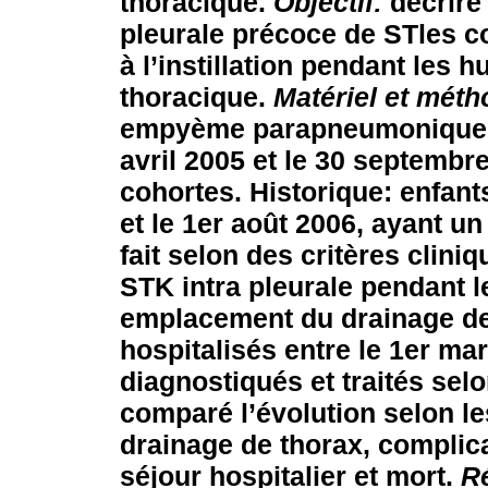
thoracique.
Objectif:
décrire 
pleurale précoce de STles c
à l’instillation pendant les 
thoracique.
Matériel et méth
empyème parapneumonique co
avril 2005 et le 30 septembr
cohortes. Historique: enfants
et le 1er août 2006, ayant 
fait selon des critères clin
STK intra pleurale pendant l
emplacement du drainage de 
hospitalisés entre le 1er ma
diagnostiqués et traités sel
comparé l’évolution selon le
drainage de thorax, complic
séjour hospitalier et mort.
Ré