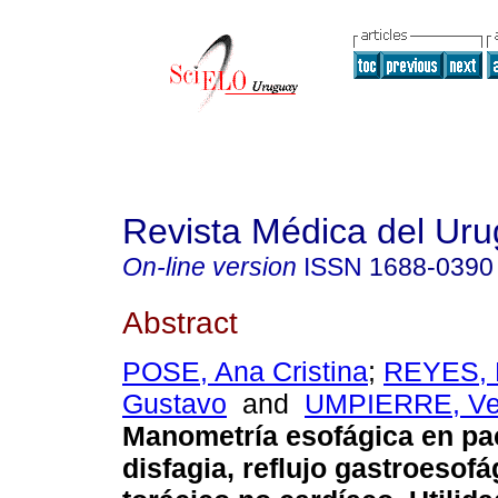
Revista Médica del Ur
On-line version
ISSN
1688-0390
Abstract
POSE, Ana Cristina
;
REYES, 
Gustavo
and
UMPIERRE, Ve
Manometría esofágica en pa
disfagia, reflujo gastroesofá