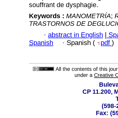
souffrant de dysphagie.
Keywords :
MANOMETRÍA
;
TRASTORNOS DE DEGLUCI
·
abstract in English
|
Spa
Spanish
·
Spanish (
pdf
)
All the contents of this jo
under a
Creative 
Buleva
CP 11.200, 
(598-
Fax: (59