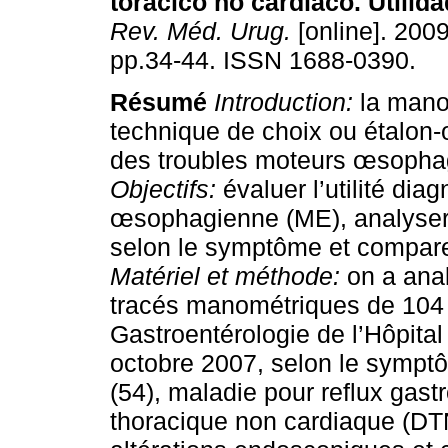
torácico no cardíaco. Utilid
Rev. Méd. Urug.
[online]. 2009
pp.34-44. ISSN 1688-0390.
Résumé
Introduction:
la manom
technique de choix ou étalon-
des troubles moteurs œsopha
Objectifs:
évaluer l’utilité di
œsophagienne (ME), analyser
selon le symptôme et comparer
Matériel et méthode:
on a anal
tracés manométriques de 104 p
Gastroentérologie de l’Hôpital
octobre 2007, selon le symptô
(54), maladie pour reflux gas
thoracique non cardiaque (DTN