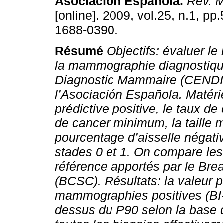
Asociación Española
.
Rev. M
[online]. 2009, vol.25, n.1, pp
1688-0390.
Résumé
Objectifs:
évaluer
le
la mammographie diagnostiqu
Diagnostic Mammaire (CEND
l’Asociación Española.
Matéri
prédictive positive, le taux d
de cancer minimum, la taille 
pourcentage d’aisselle négati
stades 0 et 1.
On compare les 
référence apportés par le Bre
(BCSC).
Résultats:
la valeur 
mammographies positives (BI-
dessus du P90 selon la base