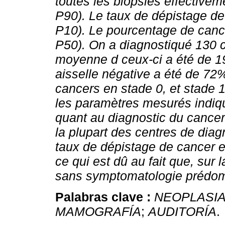
toutes les biopsies effective
P90).
Le taux de dépistage de
P10).
Le pourcentage de canc
P50).
On a diagnostiqué 130 c
moyenne d ceux-ci a été de 1
aisselle négative a été de 72
cancers en stade 0, et stade 
les paramètres mesurés indi
quant au diagnostic du cance
la plupart des centres de dia
taux de dépistage de cancer es
ce qui est dû au fait que, sur
sans symptomatologie prédom
Palabras clave :
NEOPLASIA
MAMOGRAFÍA
;
AUDITORÍA
.