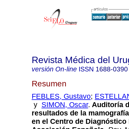
Revista Médica del Ur
versión On-line
ISSN
1688-0390
Resumen
FEBLES, Gustavo
;
ESTELLAN
y
SIMON, Oscar
.
Auditoría 
resultados de la mamografía
en el Centro de Diagnóstico