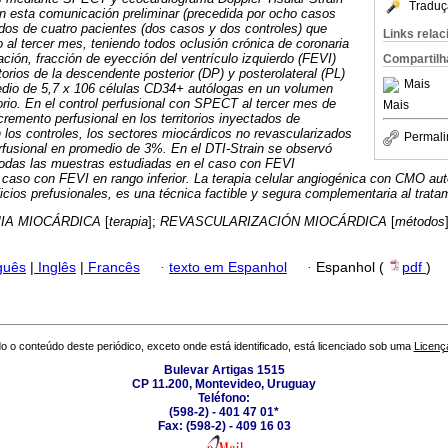
Traduç
n esta comunicación preliminar (precedida por ocho casos
tados de cuatro pacientes (dos casos y dos controles) que
Links rela
 al tercer mes, teniendo todos oclusión crónica de coronaria
ación, fracción de eyección del ventrículo izquierdo (FEVI)
Compartilh
orios de la descendente posterior (DP) y posterolateral (PL)
Mais
dio de 5,7 x 10
6 células CD34+ autólogas en un volumen
torio. En el control perfusional con SPECT al tercer mes de
Mais
cremento perfusional en los territorios inyectados de
os controles, los sectores miocárdicos no revascularizados
Permali
rfusional en promedio de 3%. En el DTI-Strain se observó
 todas las muestras estudiadas en el caso con FEVI
 caso con FEVI en rango inferior.
La terapia celular angiogénica con CMO aut
icios prefusionales, es una técnica factible y segura complementaria al tratam
IA MIOCÁRDICA
[
terapia
];
REVASCULARIZACIÓN MIOCÁRDICA
[
métodos
guês
|
Inglês
|
Francês
·
texto em Espanhol
·
Espanhol (
pdf
)
o o conteúdo deste periódico, exceto onde está identificado, está licenciado sob uma
Licenç
Bulevar Artigas 1515
CP 11.200, Montevideo, Uruguay
Teléfono:
(598-2) - 401 47 01*
Fax: (598-2) - 409 16 03