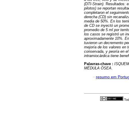
(DTI-Strain).
Resultados:
e
pilotos) se reportan resul
completaron el seguimiento
derecha (CD) sin recanaliz
media de 50%. En los territ
de CD se inyectó un prome
promedio de 5 ml por terri
los casos se registró un in
aproximadamente 10%. En l
tuvieron un decremento pe
mejoría de los valores en
conservada, y peoría en el
intramiocárdica tiene benef
Palavras-chave :
ISQUEM
MÉDULA ÓSEA
.
·
resumo em Portu
Tod