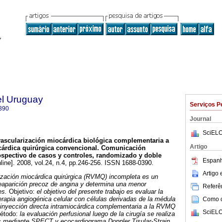
el Uruguay
Serviços P
390
Journal
SciELO
ascularización miocárdica biológica complementaria a
Artigo
cárdica quirúrgica convencional.
Comunicación
ospectivo de casos y controles, randomizado y doble
Espanh
line]. 2008, vol.24, n.4, pp.246-256. ISSN 1688-0390.
Artigo
ización miocárdica quirúrgica (RVMQ) incompleta es un
reaparición precoz de angina y determina una menor
Referên
es.
Objetivo:
el objetivo del presente trabajo es evaluar la
terapia angiogénica celular con células derivadas de la médula
Como ci
inyección directa intramiocárdica complementaria a la RVMQ
SciELO
étodo:
la evaluación perfusional luego de la cirugía se realiza
es mediante SPECT y ecocardiograma Doppler Tisular-Strain