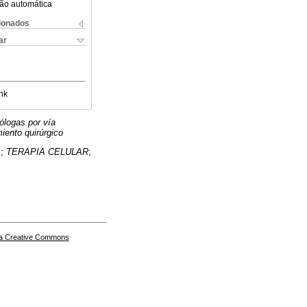
ão automática
cionados
ar
nk
ólogas por vía
iento quirúrgico
];
TERAPIA CELULAR
;
a Creative Commons