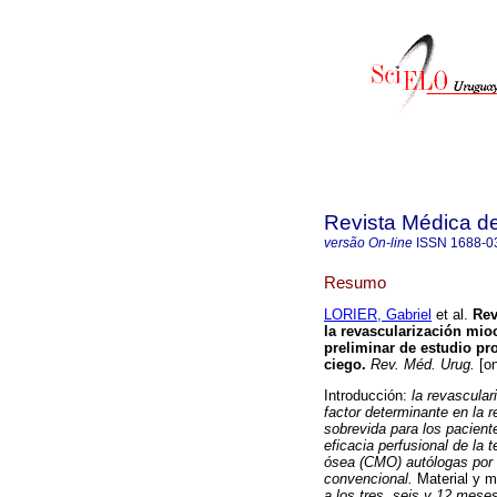
Revista Médica d
versão On-line
ISSN
1688-0
Resumo
LORIER, Gabriel
et al.
Rev
la revascularización mio
preliminar de estudio pr
ciego
.
Rev. Méd. Urug.
[on
Introducción:
la revascular
factor determinante en la 
sobrevida para los pacient
eficacia perfusional de la 
ósea (CMO) autólogas por 
convencional.
Material y m
a los tres, seis y 12 mes