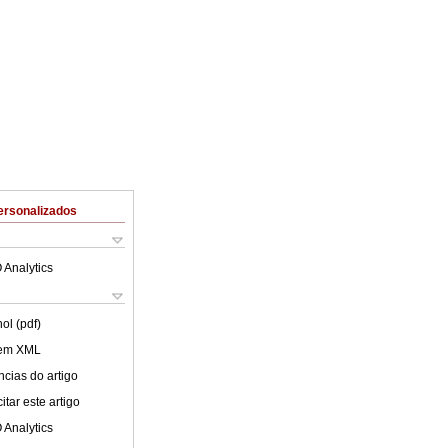
ersonalizados
 Analytics
ol (pdf)
 em XML
cias do artigo
tar este artigo
 Analytics