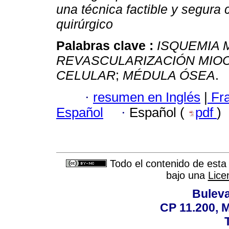
una técnica factible y segura
quirúrgico
Palabras clave :
ISQUEMIA 
REVASCULARIZACIÓN MIO
CELULAR
;
MÉDULA ÓSEA
.
·
resumen en Inglés
|
Fr
Español
·
Español (
pdf
)
Todo el contenido de esta 
bajo una
Lice
Buleva
CP 11.200, 