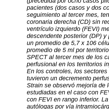
(precedida por ocho casos pil
pacientes (dos casos y dos co
seguimiento al tercer mes, te
coronaria derecha (CD) sin re
ventrículo izquierdo (FEVI) me
descendente posterior (DP) y 
un promedio de 5,7 x 10
6 cél
promedio de 5 ml por territorio
SPECT al tercer mes de los c
perfusional en los territorio
En los controles, los sectore
tuvieron un decremento perfu
Strain se observó mejoría de 
estudiadas en el caso con FE
con FEVI en rango inferior.
La
autólogas por vía intramiocárd