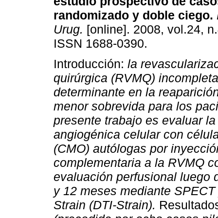
estudio prospectivo de caso
randomizado y doble ciego
.
Urug.
[online]. 2008, vol.24, n
ISSN 1688-0390.
Introducción:
la revasculariza
quirúrgica (RVMQ) incompleta
determinante en la reaparició
menor sobrevida para los pac
presente trabajo es evaluar la 
angiogénica celular con célul
(CMO) autólogas por inyección
complementaria a la RVMQ c
evaluación perfusional luego de
y 12 meses mediante SPECT y
Strain (DTI-Strain).
Resultado