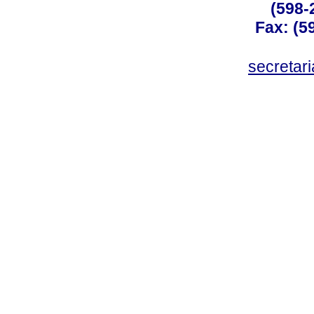
(598-
Fax: (59
secreta