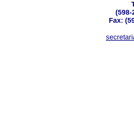
(598-
Fax: (59
secreta