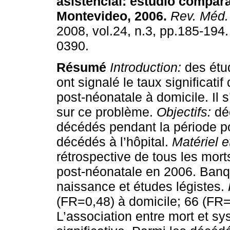
asistencial: estudio compara
Montevideo, 2006
.
Rev. Méd.
2008, vol.24, n.3, pp.185-194
0390.
Résumé
Introduction:
des étu
ont signalé le taux significatif
post-néonatale à domicile. Il 
sur ce problème.
Objectifs:
dé
décédés pendant la période p
décédés à l’hôpital.
Matériel 
rétrospective de tous les mor
post-néonatale en 2006. Banq
naissance et études légistes.
(FR=0,48) à domicile; 66 (FR=
L’association entre mort et sy