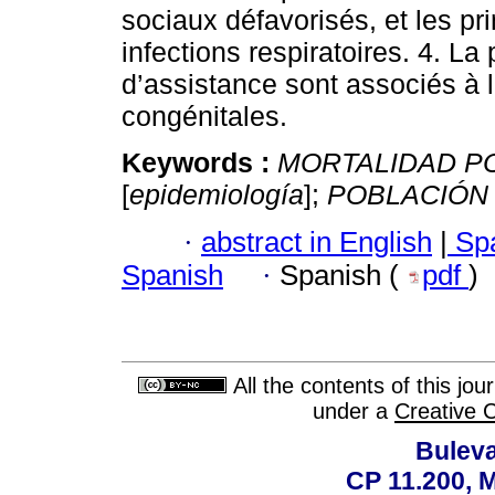
sociaux défavorisés, et les pr
infections respiratoires. 4. L
d’assistance sont associés à 
congénitales.
Keywords :
MORTALIDAD P
[
epidemiología
];
POBLACIÓN
·
abstract in English
|
Spa
Spanish
·
Spanish (
pdf
)
All the contents of this jo
under a
Creative 
Buleva
CP 11.200, 