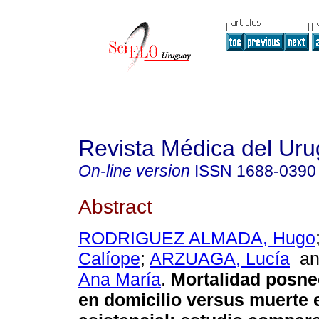
Revista Médica del Ur
On-line version
ISSN
1688-0390
Abstract
RODRIGUEZ ALMADA, Hugo
Calíope
;
ARZUAGA, Lucía
a
Ana María
.
Mortalidad posne
en domicilio versus muerte 