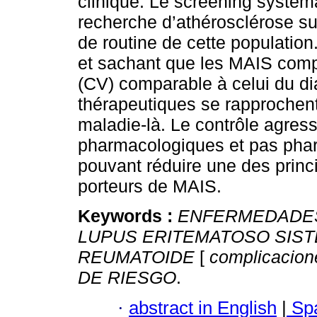
clinique. Le screening systém
recherche d’athérosclérose sub
de routine de cette populatio
et sachant que les MAIS compo
(CV) comparable à celui du dia
thérapeutiques se rapprochen
maladie-là. Le contrôle agre
pharmacologiques et pas phar
pouvant réduire une des princ
porteurs de MAIS.
Keywords :
ENFERMEDADE
LUPUS ERITEMATOSO SIS
REUMATOIDE
[
complicacion
DE RIESGO
.
·
abstract in English
|
Spa