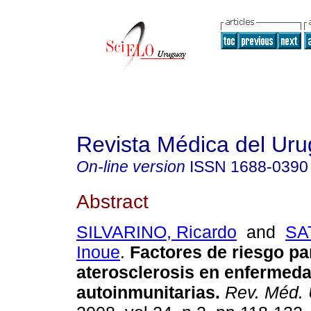
Revista Médica del Ur
On-line version
ISSN
1688-0390
Abstract
SILVARINO, Ricardo
and
SA
Inoue
.
Factores de riesgo pa
aterosclerosis en enfermed
autoinmunitarias
.
Rev. Méd. 