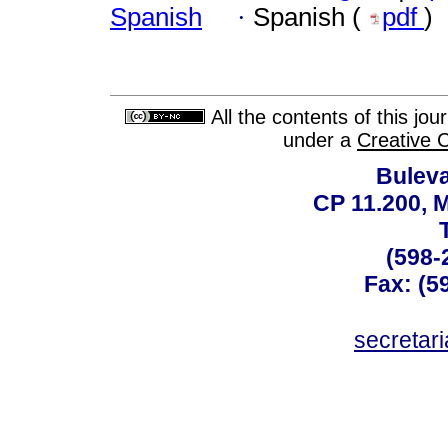
Spanish
·
Spanish (
pdf
)
All the contents of this jo
under a
Creative 
Buleva
CP 11.200, 
(598-
Fax: (59
secreta