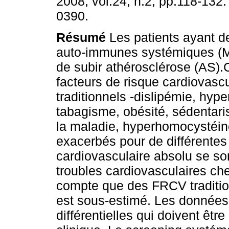
2008, vol.24, n.2, pp.118-132
0390.
Résumé
Les patients ayant d
auto-immunes systémiques (M
de subir athérosclérose (AS).
facteurs de risque cardiovasc
traditionnels -dislipémie, hyper
tabagisme, obésité, sédentaris
la maladie, hyperhomocystéiné
exacerbés pour de différentes
cardiovasculaire absolu se son
troubles cardiovasculaires ch
compte que des FRCV traditio
est sous-estimé. Les données 
différentielles qui doivent êtr