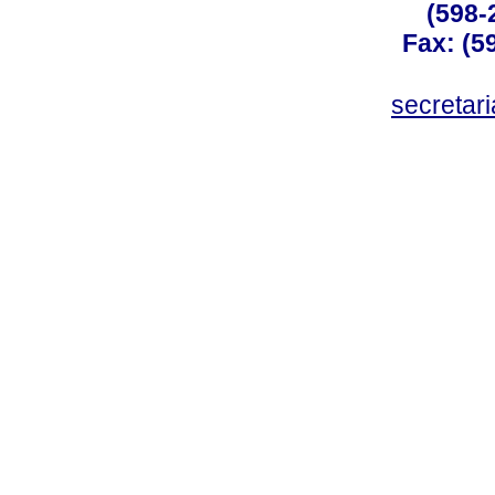
(598-
Fax: (59
secreta