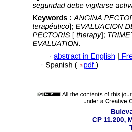
seguridad debe vigilarse acti
Keywords :
ANGINA PECTO
terapéutico
];
EVALUACION D
PECTORIS
[
therapy
];
TRIME
EVALUATION
.
·
abstract in English
|
Fr
·
Spanish (
pdf
)
All the contents of this jo
under a
Creative 
Buleva
CP 11.200, 