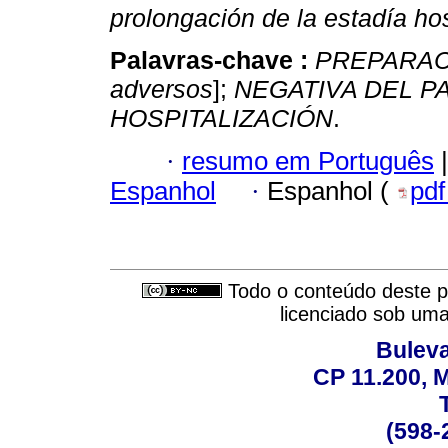
prolongación de la estadía hos
Palavras-chave :
PREPARAC
adversos
];
NEGATIVA DEL P
HOSPITALIZACIÓN
.
·
resumo em Português
|
Espanhol
·
Espanhol (
pd
Todo o conteúdo deste pe
licenciado sob um
Buleva
CP 11.200, 
(598-