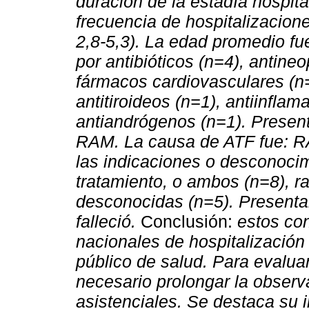
duración de la estadía hospita
frecuencia de hospitalizacio
2,8-5,3). La edad promedio f
por antibióticos (n=4), antin
fármacos cardiovasculares (n=
antitiroideos (n=1), antiinfla
antiandrógenos (n=1). Present
RAM. La causa de ATF fue: RA
las indicaciones o desconocim
tratamiento, o ambos (n=8), 
desconocidas (n=5). Presentar
falleció.
Conclusión:
estos con
nacionales de hospitalizació
público de salud. Para evalua
necesario prolongar la observa
asistenciales. Se destaca su