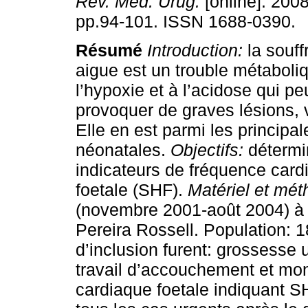
Rev. Méd. Urug.
[online]. 2008
pp.94-101. ISSN 1688-0390.
Résumé
Introduction:
la souff
aigue est un trouble métaboliq
l’hypoxie et à l’acidose qui p
provoquer de graves lésions, v
Elle en est parmi les principa
néonatales.
Objectifs:
détermin
indicateurs de fréquence card
foetale (SHF).
Matériel et mé
(novembre 2001-août 2004) à l
Pereira Rossell. Population: 1
d’inclusion furent: grossesse 
travail d’accouchement et mon
cardiaque foetale indiquant S