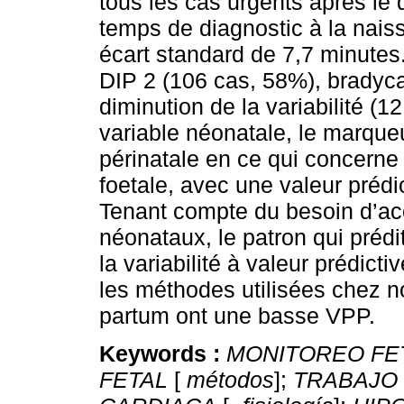
tous les cas urgents après le 
temps de diagnostic à la nais
écart standard de 7,7 minutes
DIP 2 (106 cas, 58%), bradyc
diminution de la variabilité (1
variable néonatale, le marqueur
périnatale en ce qui concerne 
foetale, avec une valeur prédic
Tenant compte du besoin d’ac
néonataux, le patron qui prédit
la variabilité à valeur prédicti
les méthodes utilisées chez no
partum ont une basse VPP.
Keywords :
MONITOREO FE
FETAL
[
métodos
];
TRABAJO