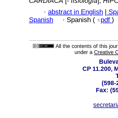
CARDIACA
[
- fisiología
];
HIPO
·
abstract in English
|
Spa
Spanish
·
Spanish (
pdf
)
All the contents of this jo
under a
Creative 
Buleva
CP 11.200, 
(598-
Fax: (59
secreta