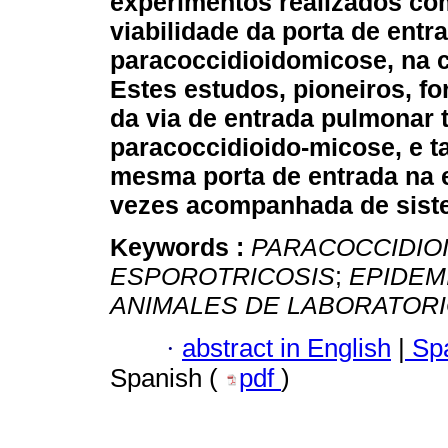
experimentos realizados co
viabilidade da porta de entr
paracoccidioidomicose, na c
Estes estudos, pioneiros, f
da via de entrada pulmonar 
paracoccidioido-micose, e 
mesma porta de entrada na 
vezes acompanhada de sist
Keywords :
PARACOCCIDIO
ESPOROTRICOSIS
;
EPIDEM
ANIMALES DE LABORATOR
·
abstract in English
|
Spa
Spanish (
pdf
)