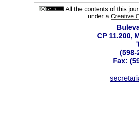
All the contents of this jo
under a
Creative 
Buleva
CP 11.200, 
(598-
Fax: (59
secreta