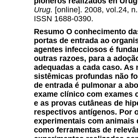
pioneros realizados en Urug
Urug.
[online]. 2008, vol.24, n
ISSN 1688-0390.
Resumo
O conhecimento da
portas de entrada ao organ
agentes infecciosos é funda
outras razoes, para a adoçã
adequadas a cada caso. As 
sistêmicas profundas não f
de entrada é pulmonar a abo
exame clínico com exames c
e as provas cutâneas de hip
respectivos antígenos.
Por o
experimentais com animais 
como ferramentas de relevâ