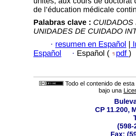
unités, aux cours de doctorat d
de l’éducation médicale conti
Palabras clave :
CUIDADOS 
UNIDADES DE CUIDADO IN
·
resumen en Español
|
I
Español
·
Español (
pdf
)
Todo el contenido de esta 
bajo una
Lice
Buleva
CP 11.200, 
(598-
Fax: (59