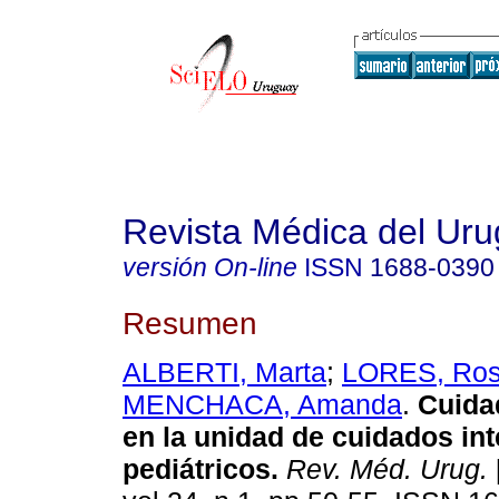
Revista Médica del Ur
versión On-line
ISSN
1688-0390
Resumen
ALBERTI, Marta
;
LORES, Ros
MENCHACA, Amanda
.
Cuida
en la unidad de cuidados in
pediátricos
.
Rev. Méd. Urug.