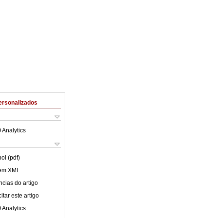
ersonalizados
 Analytics
ol (pdf)
 em XML
cias do artigo
tar este artigo
 Analytics