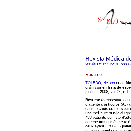
Revista Médica d
versão On-line
ISSN
1688-0
Resumo
TOLEDO, Nelson
et al.
Mo
crónicos en lista de espe
[online]. 2008, vol.24, n.1
Résumé
Introduction:
dans
d’attente d’anticorps (Ac)
dans le choix du receveur 
une meilleure survie du gr
488 patients sur liste d’att
comme immunisés ceux à ré
ceux ayant = 80% (6 patien
un panel lymphocytaire rep