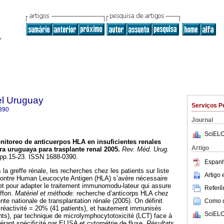
el Uruguay
Serviços P
390
Journal
SciELO
nitoreo de anticuerpos HLA en insuficientes renales
Artigo
ra uruguaya para trasplante renal 2005
.
Rev. Méd. Urug.
, pp.15-23. ISSN 1688-0390.
Espanh
 la greffe rénale, les recherches chez les patients sur liste
Artigo
 contre Human Leucocyte Antigen (HLA) s’avère nécessaire
et pour adapter le traitement immunomodu-lateur qui assure
Referên
effon.
Matériel et méthode:
recherche d’anticorps HLA chez
ente nationale de transplantation rénale (2005). On définit
Como ci
activité = 20% (41 patients), et hautement immunisés
SciELO
ts), par technique de microlymphocytotoxicité (LCT) face à
érant spécificité par ELISA et cytométrie de fluxe.
Résultats