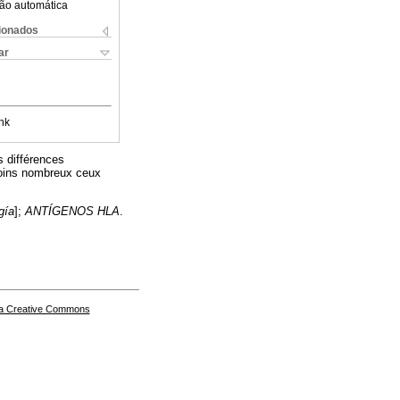
ão automática
cionados
ar
nk
s différences
 moins nombreux ceux
gía
];
ANTÍGENOS HLA
.
a Creative Commons