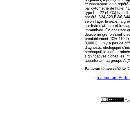
et conclusion:
on a repéré 
par cytométrie de fluxe: 4
type I et 22 (4,5%) type I
ont été: A24,A23,BW6,B4
selon l’âge, le sexe, la gr
sur liste d’attente et le d
immunisée. On constate qu
deuxième greffon sont pré
préalablement (X2= 119,2) e
0,0001). Il n’y a pas de dif
diagnostic étiologique d’i
néphropathie indéter-minée
significatives : chez les 
appartenant au groupe A (X
Palavras-chave :
INSUFI
·
resumo em Portu
Tod