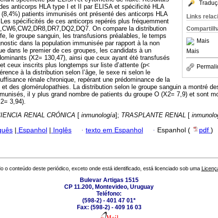
Traduç
des anticorps HLA type I et II par ELISA et spécificité HLA
1 (8,4%) patients immunisés ont présenté des anticorps HLA
Links rela
I. Les spécificités de ces anticorps repérés plus fréquemment
4,CW6,CW2,DR8,DR7,DQ2,DQ7. On compare la distribution
Compartilh
effe, le groupe sanguin, les transfusions préalables, le temps
Mais
iagnostic dans la population immunisée par rapport à la non
e dans le premier de ces groupes, les candidats à un
Mais
dominants (X2= 130,47), ainsi que ceux ayant été transfusés
t ceux inscrits plus longtemps sur liste d’attente (p<
Permali
férence à la distribution selon l’âge, le sexe ni selon le
nsuffisance rénale chronique, repérant une prédominance de la
 et des glomérulopathies. La distribution selon le groupe sanguin a montré de
immunisés, il y plus grand nombre de patients du groupe O (X2= 7,9) et sont
2= 3,94).
CIENCIA RENAL CRÓNICA
[
inmunología
];
TRASPLANTE RENAL
[
inmunolo
guês
|
Espanhol
|
Inglês
·
texto em Espanhol
·
Espanhol (
pdf
)
o o conteúdo deste periódico, exceto onde está identificado, está licenciado sob uma
Licenç
Bulevar Artigas 1515
CP 11.200, Montevideo, Uruguay
Teléfono:
(598-2) - 401 47 01*
Fax: (598-2) - 409 16 03