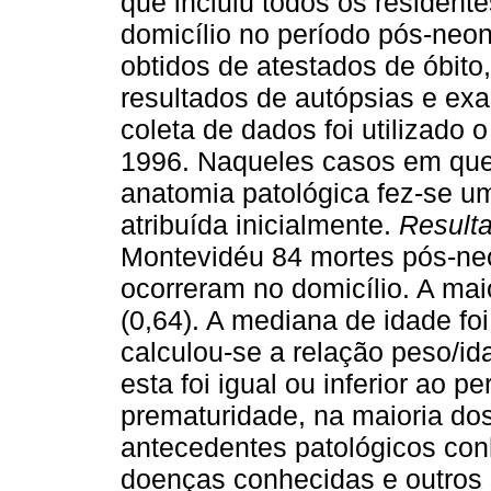
que incluiu todos os resident
domicílio no período pós-neo
obtidos de atestados de óbito, 
resultados de autópsias e ex
coleta de dados foi utilizad
1996. Naqueles casos em que
anatomia patológica fez-se u
atribuída inicialmente.
Result
Montevidéu 84 mortes pós-neo
ocorreram no domicílio. A ma
(0,64). A mediana de idade fo
calculou-se a relação peso/i
esta foi igual ou inferior ao p
prematuridade, na maioria dos
antecedentes patológicos con
doenças conhecidas e outros