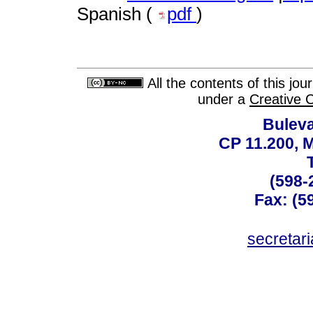
Spanish (
pdf
)
All the contents of this jo
under a
Creative 
Buleva
CP 11.200, 
(598-
Fax: (59
secreta