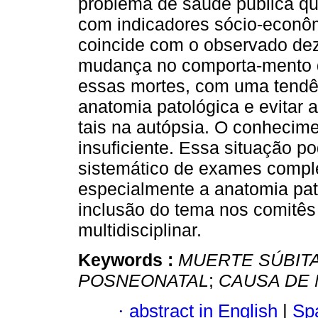
problema de saúde pública que
com indicadores sócio-econômi
coincide com o observado de
mudança no comporta-mento do
essas mortes, com uma tendên
anatomia patológica e evitar a
tais na autópsia. O conhecim
insuficiente. Essa situação 
sistemático de exames compl
especialmente a anatomia pato
inclusão do tema nos comitês
multidisciplinar.
Keywords :
MUERTE SÚBITA
POSNEONATAL
;
CAUSA DE
·
abstract in English
|
Spa