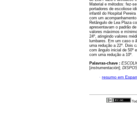
Material e métodos: fez-se
portadores de escoliose id
infantil do Hospital Perei
com um acompanhamento pó
Retângulo de Lea Plaza co
apresentavam o padrão de c
valores máximos e mínimo
24º, atingindo valores méd
lumbares. Em um caso o ân
uma redução a 22º. Dois c
com ângulo inicial de 50º e
com uma redução a 10º.
Palavras-chave :
ESCOLI
[
instrumentación
];
DISPOS
·
resumo em Espan
Tod