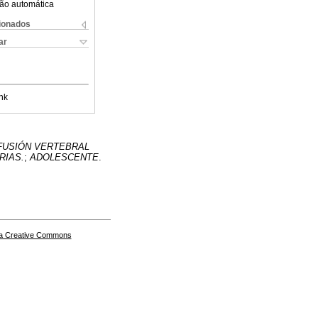
ão automática
cionados
ar
nk
FUSIÓN VERTEBRAL
RIAS.
;
ADOLESCENTE
.
a Creative Commons