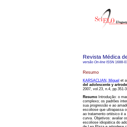
Revista Médica d
versão On-line
ISSN
1688-0
Resumo
KARSACLIAN, Miguel
et a
del adolescente y artrod
2007, vol.23, n.4, pp.351
Resumo
Introdução: o man
complexo; os padrões inte
sua progressão e ao amadu
escoliose que ultrapassa o
ao tratamento ortésico é a
curva. Objetivos: avaliar 
escoliose idiopática do a
de Lea Plaza e artrodese 