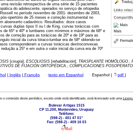
Traduç
 uma revisão retrospectiva de uma série de 15 pacientes
iopática do adolescente, operados no serviço de ortopedia
Links rela
ra Rossell no período novembro de 2001- dezembro de 2003,
s-opertório de 25 meses e correção instrumental no
Compartilh
m aloenxerto cadavérico. Resultados: doze casos
Mais
urvas duplas tipos II ou I de King, curvas torácicas com
s de 65º e 40º e lumbares com mínimos e máximos de 68º e
Mais
ios de correção para as torácicas de 20º e de 19º para as
gulo inicial da curva tóraco-lumbar era de 58º obtendo-se
Permali
asos corresponderam a curvas torácicas dextroconvexas
 redução a 25º e em outra o valor inicial da curva era de 70º
OSIS
[
cirugía
];
ESCOLIOSIS
[
rehabilitación
];
TRASPLANTE HOMÓLOGO.
;
ITIVOS DE FIJACIÓN ORTOPÉDICA.
;
COMPLICACIONES POSOPERATO
hol
|
Inglês
|
Francês
·
texto em Espanhol
·
Espanhol (
pdf
)
o o conteúdo deste periódico, exceto onde está identificado, está licenciado sob uma
Licenç
Bulevar Artigas 1515
CP 11.200, Montevideo, Uruguay
Teléfono:
(598-2) - 401 47 01*
Fax: (598-2) - 409 16 03