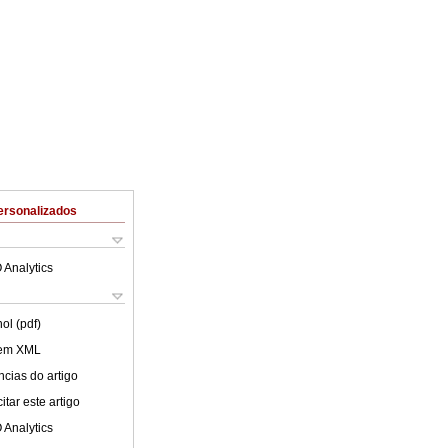
ersonalizados
 Analytics
ol (pdf)
 em XML
cias do artigo
tar este artigo
 Analytics