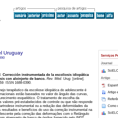
el Uruguay
Serviços P
390
Journal
SciELO
l.
Corrección instrumentada de la escoliosis idiopática
Artigo
esis con aloinjerto de banco
.
Rev. Méd. Urug.
[online].
-359. ISSN 1688-0390.
Espanh
ejo terapêutico da escoliose idiopática do adolescente é
Artigo
rnacionais estão baseados no valor do ângulo das curvas,
recimento esquelético. O tratamento de escolha da
Referên
s valores pré-estabelecidos de controle ou que não responde
 artrodese instrumental ou a redução das deformidades da
Como ci
os resultados e benefícios do uso da correção instrumental na
SciELO
dolescente pela correção das deformações com o Retângulo
com aloenxerto de banco de órgãos fornecido pelo INDT.