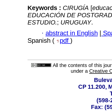
Keywords :
CIRUGÍA
[
educac
EDUCACIÓN DE POSTGRAD
ESTUDIO.
;
URUGUAY
.
·
abstract in English
|
Spa
Spanish (
pdf
)
All the contents of this jo
under a
Creative 
Buleva
CP 11.200, 
(598-
Fax: (59