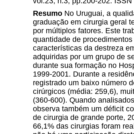
vol.23, n.3, pp.200-202. ISSN
Resumo
No Uruguai, a qualid
graduação em cirurgia geral t
por múltiplos fatores. Este tra
quantidade de procedimentos 
características da destreza em
adquiridas por um grupo de se
durante sua formação no Hosp
1999-2001. Durante a residênc
registrado um baixo número 
cirúrgicos (média: 259,6), mui
(360-600). Quando analisados
observa também um déficit c
de cirurgia de grande porte, 
66,1% das cirurgias foram rea