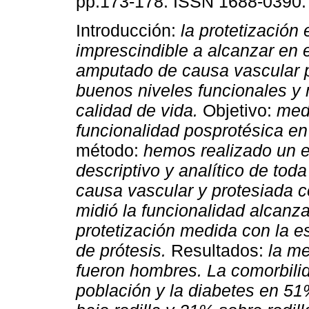
pp.173-178. ISSN 1688-0390.
Introducción:
la protetización
imprescindible a alcanzar en 
amputado de causa vascular p
buenos niveles funcionales y 
calidad de vida.
Objetivo:
medi
funcionalidad posprotésica e
método:
hemos realizado un es
descriptivo y analítico de tod
causa vascular y protesiada c
midió la funcionalidad alcanz
protetización medida con la e
de prótesis.
Resultados:
la me
fueron hombres. La comorbili
población y la diabetes en 51