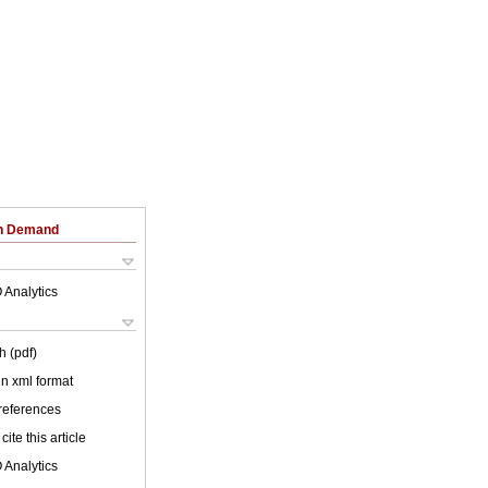
on Demand
 Analytics
h (pdf)
 in xml format
 references
cite this article
 Analytics