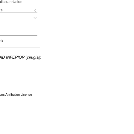
ic translation
ks
nk
AD INFERIOR
[
cirugía
];
s Attribution License