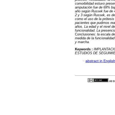
comorbilidad estuvo presen
amputación fue de 69% bajo
año según Russek fue de 4
2 y 3 según Russek, es dec
como el uso de la prótesis
pacientes que pudimos real
años. La edad y el nivel d
funcionalidad. La presenci
Conclusiones:
la escala d
medida de la funcionalidad
y marcha.
Keywords :
IMPLANTACI
ESTUDIOS DE SEGUIMI
·
abstract in Englis
All 