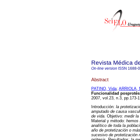
Revista Médica d
On-line version
ISSN
1688-
Abstract
PATINO, Vida
;
ARRIOLA, 
Funcionalidad posprotés
2007, vol.23, n.3, pp.173
Introducción:
la protetizac
amputado de causa vascular
de vida.
Objetivo:
medir la
Material y método:
hemos re
analítico de toda la pobla
año de protetización o más
sucesivo de protetización
prótesis.
Resultados:
la me