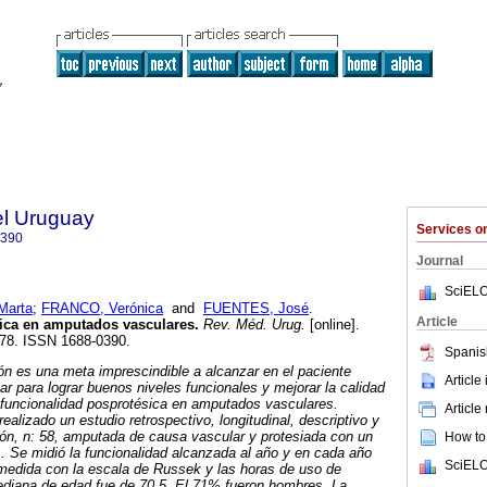
el Uruguay
Services 
0390
Journal
SciELO
Marta
;
FRANCO, Verónica
and
FUENTES, José
.
Article
ica en amputados vasculares
.
Rev. Méd. Urug.
[online].
-178. ISSN 1688-0390.
Spanis
ión es una meta imprescindible a alcanzar en el paciente
Article
 para lograr buenos niveles funcionales y mejorar la calidad
 funcionalidad posprotésica en amputados vasculares.
Article
alizado un estudio retrospectivo, longitudinal, descriptivo y
ción, n: 58, amputada de causa vascular y protesiada con un
How to 
. Se midió la funcionalidad alcanzada al año y en cada año
SciELO
 medida con la escala de Russek y las horas de uso de
diana de edad fue de 70,5. El 71% fueron hombres. La