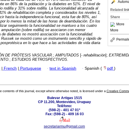
Automat
te en 86% de la población y la diabetes en 51%. El nivel de
 rodilla y 31% sobre rodilla. La funcionalidad alcanzada al
Related lin
1% de rehabilitación completa y considerados los niveles 1,
ir hasta la independencia funcional, esta fue de 80%, así
Share
 por lo menos la mitad de las horas de deambulación. En los
More
izar seguimiento la funcionalidad se mantuvo a los cuatro
e amputación (sobre rodilla) se asociaron con menor
More
a de diabetes no mostró asociación con la funcionalidad.
e Russek se mostró como un instrumento sencillo y rápido de
Permali
 posprotésica en lo que hace a las actividades de vida diaria
ÓN DE PRÓTESIS VASCULAR.
;
AMPUTADOS
[
- rehabilitación
];
EXTREMID
ENTO.
;
ESTUDIOS RETROSPECTIVOS
.
h
|
French
|
Portuguese
·
text in Spanish
·
Spanish (
pdf
)
the contents of this journal, except where otherwise noted, is licensed under a
Creative Common
Bulevar Artigas 1515
CP 11.200, Montevideo, Uruguay
Teléfono:
(598-2) - 401 47 01*
Fax: (598-2) - 409 16 03
secretariarmu@gmail.com