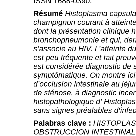
ISSN 1688-0390.
Résumé
Histoplasma capsula
champignon courant à atteinte 
dont la présentation clinique h
bronchopneumonie et qui, der
s’associe au HIV. L’atteinte du
est peu fréquente et fait pre
est considérée diagnostic de 
symptômatique.
On montre ici
d’occlusion intestinale au jéj
de sténose, à diagnostic incert
histopathologique d’ Histopla
sans signes préalables d’infec
Palabras clave :
HISTOPLA
OBSTRUCCION INTESTINAL