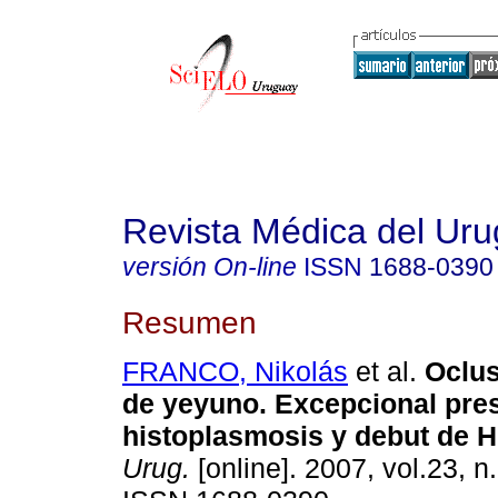
Revista Médica del Ur
versión On-line
ISSN
1688-0390
Resumen
FRANCO, Nikolás
et al.
Oclus
de yeyuno.
Excepcional pres
histoplasmosis y debut de H
Urug.
[online]. 2007, vol.23, n