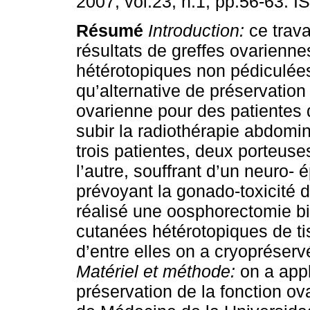
2007, vol.23, n.1, pp.56-63. 
Résumé
Introduction:
ce trava
résultats de greffes ovarienne
hétérotopiques non pédiculées
qu’alternative de préservation 
ovarienne pour des patientes 
subir la radiothérapie abdomi
trois patientes, deux porteuse
l’autre, souffrant d’un neuro
prévoyant la gonado-toxicité d
réalisé une oosphorectomie bi
cutanées hétérotopiques de tis
d’entre elles on a cryopréservé
Matériel et méthode:
on a app
préservation de la fonction ov