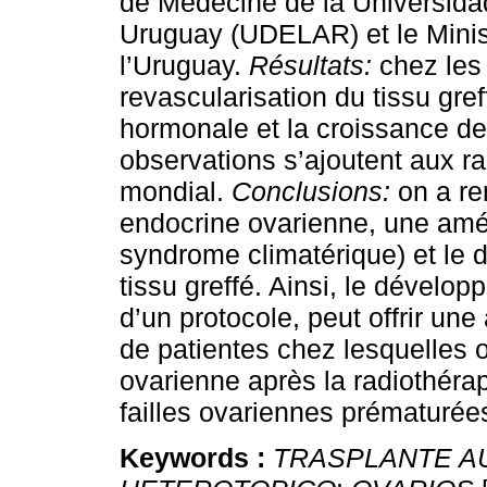
de Médecine de la Universidad
Uruguay (UDELAR) et le Minis
l’Uruguay.
Résultats:
chez les
revascularisation du tissu gref
hormonale et la croissance de 
observations s’ajoutent aux r
mondial.
Conclusions:
on a re
endocrine ovarienne, une améli
syndrome climatérique) et le d
tissu greffé. Ainsi, le dévelop
d’un protocole, peut offrir une
de patientes chez lesquelles o
ovarienne après la radiothéra
failles ovariennes prématurée
Keywords :
TRASPLANTE A