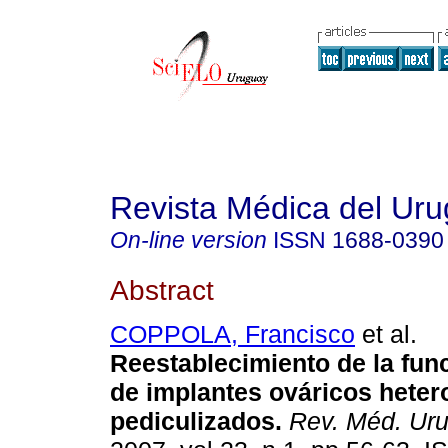
Revista Médica del Ur
On-line version
ISSN
1688-0390
Abstract
COPPOLA, Francisco
et al.
Reestablecimiento de la fun
de implantes ováricos heter
pediculizados
.
Rev. Méd. Uru