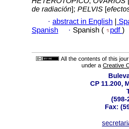
HETEROTOPICO
;
OVARIOS
de radiación
];
PELVIS
[
efecto
·
abstract in English
|
Spa
Spanish
·
Spanish (
pdf
)
All the contents of this jo
under a
Creative 
Buleva
CP 11.200, 
(598-
Fax: (59
secreta