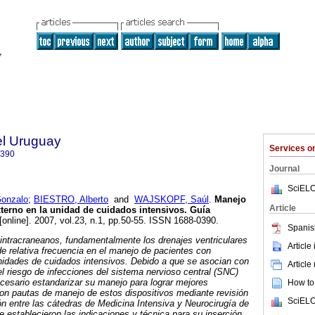
el Uruguay
Services 
0390
Journal
SciELO
onzalo
;
BIESTRO, Alberto
and
WAJSKOPF, Saúl
.
Manejo
Article
xterno en la unidad de cuidados intensivos. Guía
[online]. 2007, vol.23, n.1, pp.50-55. ISSN 1688-0390.
Spanis
s intracraneanos, fundamentalmente los drenajes ventriculares
Article
de relativa frecuencia en el manejo de pacientes con
unidades de cuidados intensivos. Debido a que se asocian con
Article
el riesgo de infecciones del sistema nervioso central (SNC)
cesario estandarizar su manejo para lograr mejores
How to 
on pautas de manejo de estos dispositivos mediante revisión
SciELO
ión entre las cátedras de Medicina Intensiva y Neurocirugía de
e establecieron las indicaciones y técnica para su inserción,