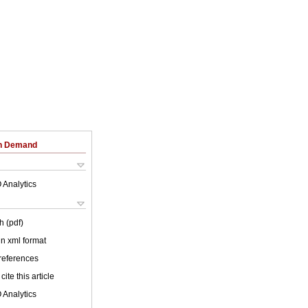
on Demand
 Analytics
h (pdf)
 in xml format
 references
cite this article
 Analytics