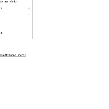
ic translation
ks
nk
s Attribution License