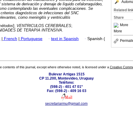
Automat
l sistema de derivación y drenaje de líquido cefalorraquídeo,
ismo contemplando las eventuales complicaciones. Se
Related lin
 criterios diagnósticos de infecciones del SNC
levantes, como meningitis y ventriculitis
Share
More
métodos
];
VENTRICULOS CEREBRALES
;
NIDADES DE TERAPIA INTENSIVA
.
More
h
|
French
|
Portuguese
·
text in Spanish
·
Spanish (
Permali
the contents of this journal, except where otherwise noted, is licensed under a
Creative Common
Bulevar Artigas 1515
CP 11.200, Montevideo, Uruguay
Teléfono:
(598-2) - 401 47 01*
Fax: (598-2) - 409 16 03
secretariarmu@gmail.com