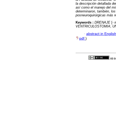
la descripción detallada de
así como el manejo del m
determinaron, también, los
posneuroquirúrgicas más re
Keywords :
DRENAJE
[
- 
VENTRICULOSTOMIA
;
U
·
abstract in Englis
pdf
)
All 