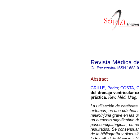
Revista Médica d
On-line version
ISSN
1688-
Abstract
GRILLE, Pedro
;
COSTA, G
del drenaje ventricular e
práctica
.
Rev. Méd. Urug.
La utilización de catétere
externos, es una práctica 
neuroinjuria grave en las 
un aumento significativo d
posneuroquirúrgicas, es ne
resultados. Se consensuar
de la bibliografía y discus
la Facultad de Medicina. S