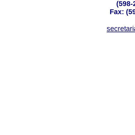
(598-
Fax: (59
secreta