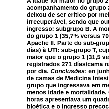
A idade foi maior no grupo 
acompanhamento do grupo 2
deixou de ser crítico por m
irrecuperável, sendo que ou
ingresso: subgrupo B. A mor
do grupo 1 (35,7% versus 70
Apache II. Parte do sub-grup
días) à UTI: sub-grupo T, cu
maior que o grupo 1 (31,5 v
registrados 271 días/cama n
por dia.
Conclusðes:
en junh
de camas de Medicina Intesiv
grupo que ingressava em me
menos idade e mortalidade. 
horas apresentava um quadr
bioética e o ingresso preco