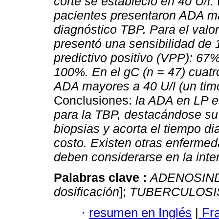
corte se estableció en 40 U/l.
pacientes presentaron ADA may
diagnóstico TBP. Para el valo
presentó una sensibilidad de 
predictivo positivo (VPP): 67%
100%. En el gC (n = 47) cuatr
ADA mayores a 40 U/l (un tim
Conclusiones:
la ADA en LP e
para la TBP, destacándose su
biopsias y acorta el tiempo di
costo. Existen otras enferme
deben considerarse en la inte
Palabras clave :
ADENOSIN
dosificación
];
TUBERCULOSI
·
resumen en Inglés
|
Fr