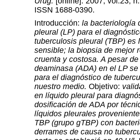
Urug.
[online]. 2007, vol.23, n
ISSN 1688-0390.
Introducción:
la bacteriología 
pleural (LP) para el diagnóstic
tuberculosis pleural (TBP) es 
sensible; la biopsia de mejor 
cruenta y costosa. A pesar de
deaminasa (ADA) en el LP se 
para el diagnóstico de tubercu
nuestro medio.
Objetivo:
valid
en líquido pleural para diagn
dosificación de ADA por técnic
líquidos pleurales provenien
TBP (grupo gTBP) con bacterio
derrames de causa no tubercul