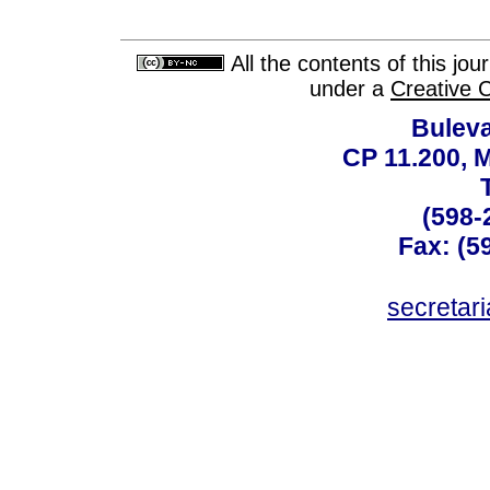
All the contents of this jo
under a
Creative 
Buleva
CP 11.200, 
(598-
Fax: (59
secreta