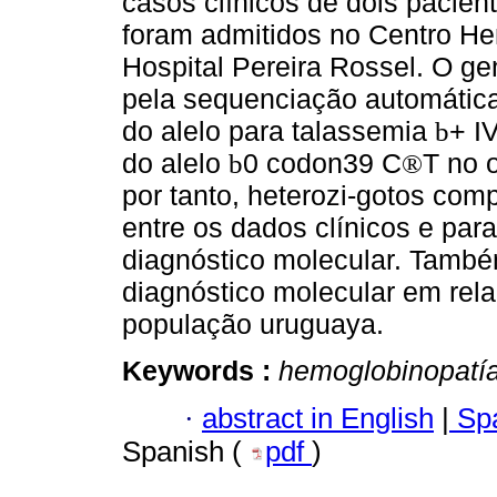
casos clínicos de dois pacie
foram admitidos no Centro He
Hospital Pereira Rossel. O ge
pela sequenciação automática
do alelo para talassemia
+ I
b
do alelo
0 codon39 C
T no 
b
®
por tanto, heterozi-gotos co
entre os dados clínicos e par
diagnóstico molecular. També
diagnóstico molecular em rel
população uruguaya.
Keywords :
hemoglobinopatí
·
abstract in English
|
Spa
Spanish (
pdf
)