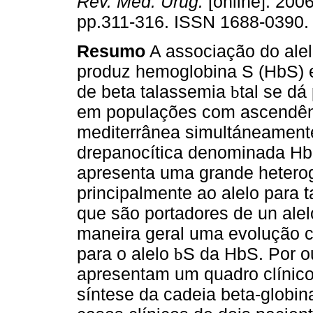
Rev. Méd. Urug.
[online]. 2006
pp.311-316. ISSN 1688-0390.
Resumo
A associação do ale
produz hemoglobina S (HbS) 
de beta talassemia
tal se dá
b
em populações com ascendênc
mediterrânea simultáneament
drepanocítica denominada Hb
apresenta uma grande heterog
principalmente ao alelo para 
que são portadores de un ale
maneira geral uma evolução c
para o alelo
S da HbS. Por ou
b
apresentam um quadro clínico
síntese da cadeia beta-globi