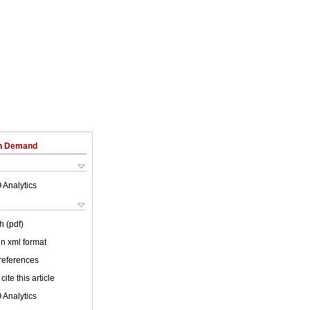
on Demand
 Analytics
h (pdf)
 in xml format
 references
cite this article
 Analytics