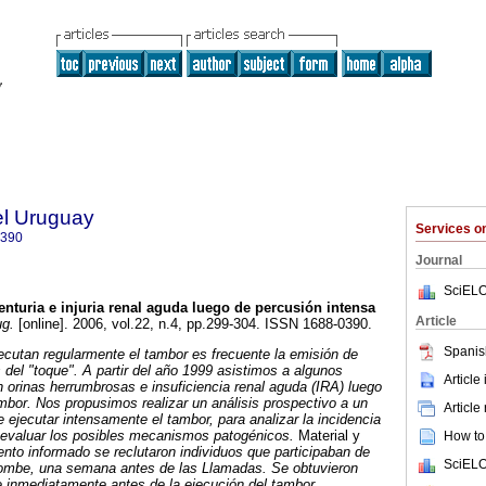
el Uruguay
Services 
0390
Journal
SciELO
nturia e injuria renal aguda
luego de percusión intensa
Article
g.
[online]. 2006, vol.22, n.4, pp.299-304. ISSN 1688-0390.
Spanis
jecutan regularmente el tambor es frecuente la emisión de
 del "toque".
A partir del año 1999 asistimos a algunos
Article
n orinas herrumbrosas e insuficiencia renal aguda (IRA) luego
mbor.
Nos propusimos realizar un análisis prospectivo a un
Article
 ejecutar intensamente el tambor, para analizar la incidencia
y evaluar los posibles mecanismos patogénicos.
Material y
How to 
nto informado se reclutaron individuos que participaban de
SciELO
ombe, una semana antes de las Llamadas.
Se obtuvieron
 inmediatamente antes de la ejecución del tambor.