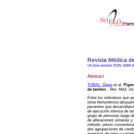
Revista Médica d
On-line version
ISSN
1688-
Abstract
TOBAL, Diego
et al.
Pigme
de tambor
.
Rev. Méd. Uru
Entre los individuos que e
orina herrumbrosa después
pacientes que desarrollaro
de ejecución intensa de ta
grupo de personas luego de
de alteraciones urinarias 
método:
previo consentimie
dos agrupaciones de cand
muestras de orina y sangre