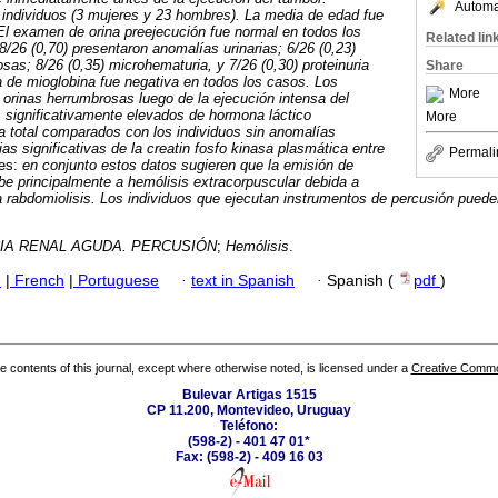
Automat
individuos (3 mujeres y 23 hombres). La media de edad fue
El examen de orina preejecución fue normal en todos los
Related lin
8/26 (0,70) presentaron anomalías urinarias; 6/26 (0,23)
sas; 8/26 (0,35) microhematuria, y 7/26 (0,30) proteinuria
Share
a de mioglobina fue negativa en todos los casos.
Los
More
 orinas herrumbrosas luego de la ejecución intensa del
 significativamente elevados de hormona láctico
More
na total comparados con los individuos sin anomalías
ias significativas de la creatin fosfo kinasa plasmática
entre
Permali
es:
en conjunto estos datos sugieren que la emisión de
e principalmente a hemólisis extracorpuscular debida a
rabdomiolisis. Los individuos que ejecutan instrumentos de percusión pueden
CIA RENAL AGUDA.
PERCUSIÓN
;
Hemólisis
.
h
|
French
|
Portuguese
·
text in Spanish
·
Spanish (
pdf
)
the contents of this journal, except where otherwise noted, is licensed under a
Creative Common
Bulevar Artigas 1515
CP 11.200, Montevideo, Uruguay
Teléfono:
(598-2) - 401 47 01*
Fax: (598-2) - 409 16 03