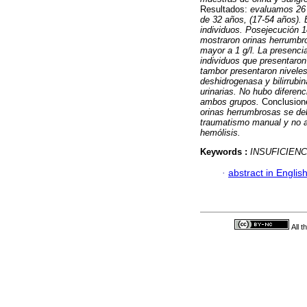
Resultados:
evaluamos 26 
de
32 años, (17-54 años). 
individuos. Posejecución 1
mostraron orinas herrumbro
mayor a 1 g/l. La presenci
individuos que presentaron
tambor presentaron niveles
deshidrogenasa y bilirrubi
urinarias. No hubo diferenc
ambos grupos.
Conclusion
orinas herrumbrosas se deb
traumatismo manual y no a 
hemólisis.
Keywords :
INSUFICIEN
·
abstract in Englis
All 