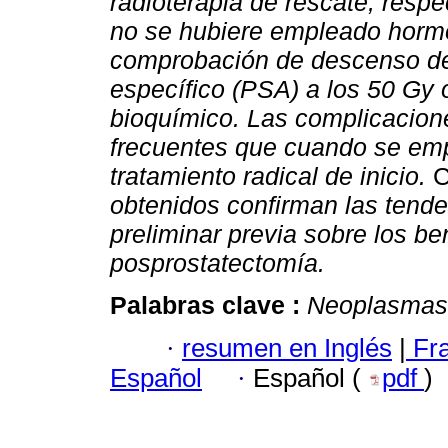
radioterapia de rescate, resp
no se hubiere empleado hormo
comprobación de descenso del
específico (PSA) a los 50 Gy o
bioquímico. Las complicacione
frecuentes que cuando se emp
tratamiento radical de inicio.
C
obtenidos confirman las tend
preliminar previa sobre los ben
posprostatectomía.
Palabras clave :
Neoplasmas 
·
resumen en Inglés
|
Fr
Español
·
Español (
pdf
)