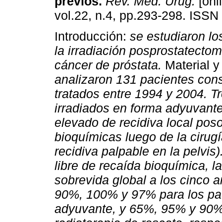
previos
.
Rev. Méd. Urug.
[onl
vol.22, n.4, pp.293-298. ISSN
Introducción:
se estudiaron lo
la irradiación posprostatectom
cáncer de próstata.
Material y
analizaron 131 pacientes con
tratados entre 1994 y 2004. T
irradiados en forma adyuvante
elevado de recidiva local poso
bioquímicas luego de la cirug
recidiva palpable en la pelvis)
libre de recaída bioquímica, l
sobrevida global a los cinco a
90%, 100% y 97% para los pac
adyuvante, y 65%, 95% y 90% 