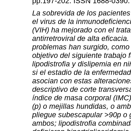
pp.197-202. ISSN 1688-0390.
La sobrevida de los pacientes
el virus de la inmunodeficien
(VIH) ha mejorado con el trat
antirretroviral de alta eficaci
problemas han surgido, como 
objetivo del siguiente trabajo 
lipodistrofia y dislipemia en n
si el estadio de la enfermedad
asocian con estas alteracione
descriptivo de corte transversa
índice de masa corporal (IMC) 
(p) o mejillas hundidas, o amb
pliegue subescapular >90p o g
ambos; lipodistrofia combinad