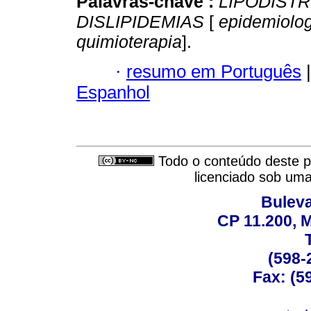
Palavras-chave :
LIPODISTR
DISLIPIDEMIAS
[
epidemiolog
quimioterapia
].
·
resumo em Português
|
Espanhol
Todo o conteúdo deste pe
licenciado sob um
Buleva
CP 11.200, 
(598-
Fax: (59