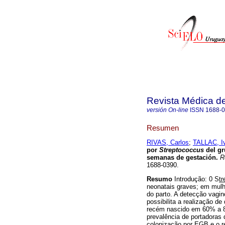
Revista Médica d
versión On-line
ISSN
1688-
Resumen
RIVAS, Carlos
;
TALLAC, I
por
Streptococcus
del gr
semanas de gestación
.
Re
1688-0390.
Resumo
Introdução: 0 S
t
neonatais graves; em mulh
do parto. A detecção vagi
possibilita a realização de
recém nascido em 60% a 8
prevalência de portadoras
colonização por EGB e o r