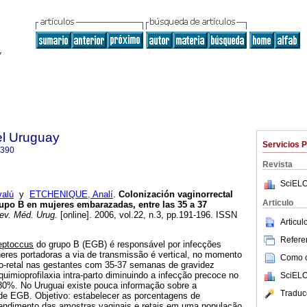
el Uruguay
Servicios 
0390
Revista
SciELO
valú
y
ETCHENIQUE, Analí
.
Colonización vaginorrectal
Articulo
upo B en mujeres embarazadas, entre las 35 a 37
v. Méd. Urug.
[online]. 2006, vol.22, n.3, pp.191-196. ISSN
Articu
Referen
reptoccus
do grupo B (EGB) é responsável por infecções
eres portadoras a via de transmissão é vertical, no momento
Como ci
no-retal nas gestantes com 35-37 semanas de gravidez
 quimioprofilaxia intra-parto diminuindo a infecção precoce no
SciELO
0%. No Uruguai existe pouca informação sobre a
Traduc
 de EGB. Objetivo: estabelecer as porcentagens de
endimento das amostras vaginais e retais em uma população