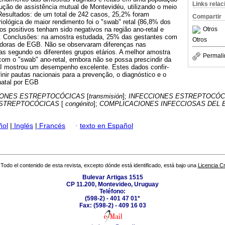
Links rela
ução de assistência mutual de Montevidéu, utilizando o meio
 Resultados: de um total de 242 casos, 25,2% foram
Compartir
riológica de maior rendimento foi o "swab" retal (86,8% dos
Otros
s positivos tenham sido negativos na região ano-retal e
al. Conclusões: na amostra estudada, 25% das gestantes com
Otros
doras de EGB. Não se observaram diferenças nas
as segundo os diferentes grupos etários. A melhor amostra
Permali
a com o "swab" ano-retal, embora não se possa prescindir da
I mostrou um desempenho excelente. Estes dados confir-
nir pautas nacionais para a prevenção, o diagnóstico e o
natal por EGB
IONES ESTREPTOCÓCICAS
[
transmisión
];
INFECCIONES ESTREPTOCÓC
ESTREPTOCÓCICAS
[
congénito
];
COMPLICACIONES INFECCIOSAS DEL
ñol
|
Inglés
|
Francés
·
texto en Español
Todo el contenido de esta revista, excepto dónde está identificado, está bajo una
Licencia 
Bulevar Artigas 1515
CP 11.200, Montevideo, Uruguay
Teléfono:
(598-2) - 401 47 01*
Fax: (598-2) - 409 16 03