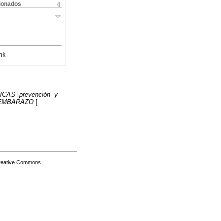
cionados
nk
ICAS
[
prevención y
 EMBARAZO
[
Creative Commons