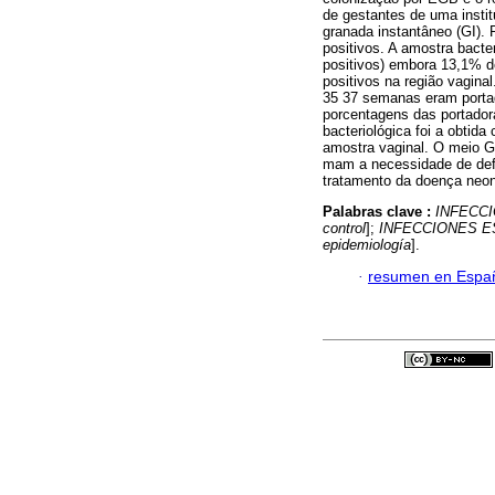
de gestantes de uma instit
granada instantâneo (GI).
positivos. A amostra bacte
positivos) embora 13,1% do
positivos na região vagin
35 37 semanas eram porta
porcentagens das portador
bacteriológica foi a obtid
amostra vaginal. O meio G
mam a necessidade de defi
tratamento da doença neo
Palabras clave :
INFECC
control
];
INFECCIONES 
epidemiología
].
·
resumen en Espa