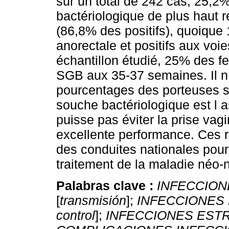
sur un total de 242 cas, 25,2% 
bactériologique de plus haut r
(86,8% des positifs), quoique 
anorectale et positifs aux voi
échantillon étudié, 25% des 
SGB aux 35-37 semaines. Il n 
pourcentages des porteuses s
souche bactériologique est l 
puisse pas éviter la prise va
excellente performance. Ces ré
des conduites nationales pour 
traitement de la maladie néo-
Palabras clave :
INFECCIO
[
transmisión
];
INFECCIONES
control
];
INFECCIONES EST