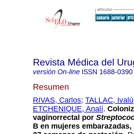
Revista Médica del Ur
versión On-line
ISSN
1688-0390
Resumen
RIVAS, Carlos
;
TALLAC, Ivalú
ETCHENIQUE, Analí
.
Coloni
vaginorrectal por
Streptoco
B en mujeres embarazadas, e