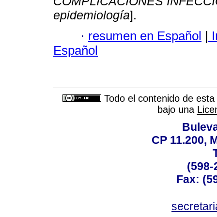
COMPLICACIONES INFECC
epidemiología
].
·
resumen en Español
|
I
Español
Todo el contenido de esta 
bajo una
Lice
Buleva
CP 11.200, 
(598-
Fax: (59
secreta