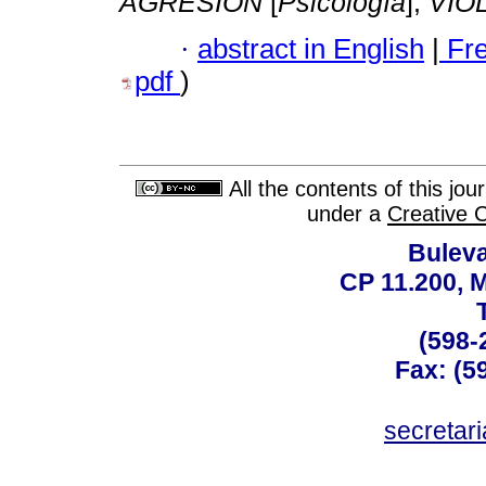
AGRESIÓN
[
Psicología
];
VIO
·
abstract in English
|
Fr
pdf
)
All the contents of this jo
under a
Creative 
Buleva
CP 11.200, 
(598-
Fax: (59
secreta