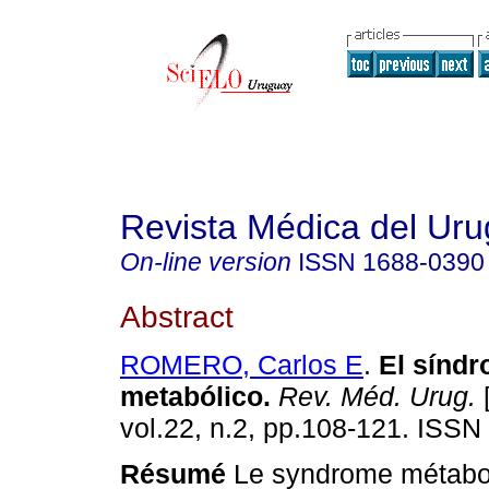
Revista Médica del Ur
On-line version
ISSN
1688-0390
Abstract
ROMERO, Carlos E
.
El sínd
metabólico
.
Rev. Méd. Urug.
[
vol.22, n.2, pp.108-121. ISSN
Résumé
Le syndrome métabol