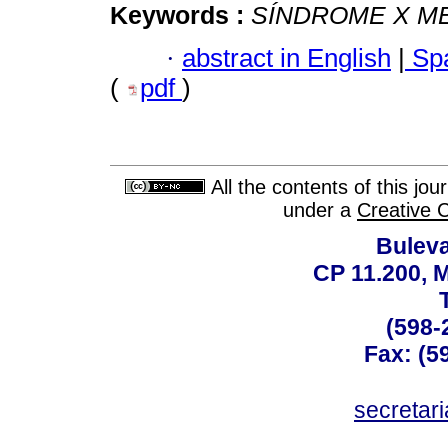
Keywords :
SÍNDROME X M
·
abstract in English
|
Spa
(
pdf
)
All the contents of this jo
under a
Creative 
Buleva
CP 11.200, 
(598-
Fax: (59
secreta