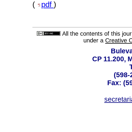
(
pdf
)
All the contents of this jo
under a
Creative 
Buleva
CP 11.200, 
(598-
Fax: (59
secreta