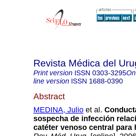
Revista Médica del Ur
Print version
ISSN
0303-3295
On
line version
ISSN
1688-0390
Abstract
MEDINA, Julio
et al.
Conducta
sospecha de infección relac
catéter venoso central para