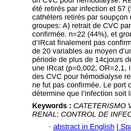
un CVC pour hémodialyse. Rés
été retirés par infection et 57
cathéters retirés par soupçon 
groupes: A) retrait de CVC par
confirmée. n=22 (44%), et gro
d’IRcat finalement pas confi
de 20 variables au moyen d’u
période de plus de 14cjours de
une IRcat (p=0,002, OR=2,1, 
des CVC pour hémodialyse reti
ne fut pas confirmée. Le port
détermine que l’infection soit 
Keywords :
CATETERISMO 
RENAL
;
CONTROL DE INFE
·
abstract in English
|
Spa