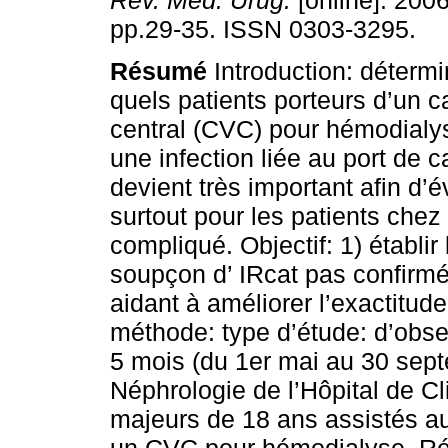
Rev. Méd. Urug.
[online]. 2006
pp.29-35. ISSN 0303-3295.
Résumé
Introduction: déterm
quels patients porteurs d’un c
central (CVC) pour hémodialy
une infection liée au port de c
devient très important afin d’évi
surtout pour les patients chez
compliqué. Objectif: 1) établi
soupçon d’ IRcat pas confirmée
aidant à améliorer l’exactitud
méthode: type d’étude: d’obse
5 mois (du 1er mai au 30 sep
Néphrologie de l’Hôpital de Cli
majeurs de 18 ans assistés a