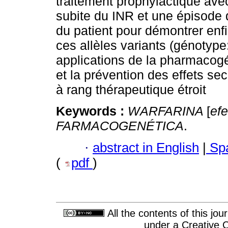
traitement prophylactique ave
subite du INR et une épisode 
du patient pour démontrer enfi
ces allèles variants (génotyp
applications de la pharmacogé
et la prévention des effets s
à rang thérapeutique étroit
Keywords :
WARFARINA
[
ef
FARMACOGENÉTICA
.
·
abstract in English
|
Spa
(
pdf
)
All the contents of this jo
under a
Creative 