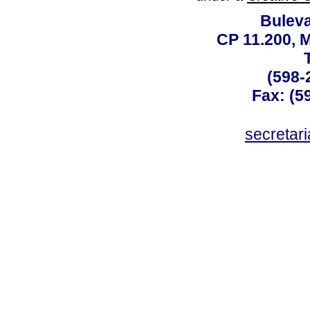
Buleva
CP 11.200, 
(598-
Fax: (59
secreta