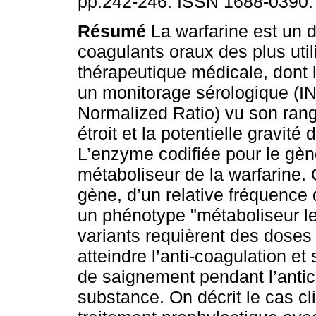
pp.242-246. ISSN 1688-0390.
Résumé
La warfarine est un d
coagulants oraux des plus util
thérapeutique médicale, dont l
un monitorage sérologique (IN
Normalized Ratio) vu son ran
étroit et la potentielle gravit
L’enzyme codifiée pour le gèn
métaboliseur de la warfarine.
gène, d’un relative fréquence 
un phénotype "métaboliseur len
variants requièrent des doses 
atteindre l’anti-coagulation e
de saignement pendant l’antic
substance. On décrit le cas cl