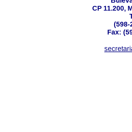
Buleva
CP 11.200, 
(598-
Fax: (59
secreta