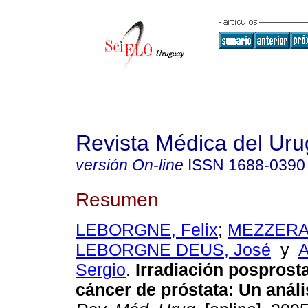
Revista Médica del Ur
versión On-line
ISSN
1688-0390
Resumen
LEBORGNE, Felix
;
MEZZERA, 
LEBORGNE DEUS, José
y
Sergio
.
Irradiación posprost
cáncer
de próstata
:
Un análi