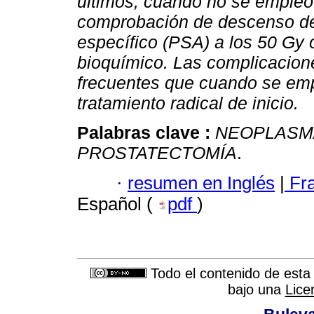
últimos, cuando no se empleó
comprobación de descenso del
específico (PSA) a los 50 Gy o
bioquímico. Las complicacione
frecuentes que cuando se emp
tratamiento radical de inicio.
Palabras clave :
NEOPLASM
PROSTATECTOMÍA
.
·
resumen en Inglés
|
Fr
Español (
pdf
)
Todo el contenido de esta 
bajo una
Lice